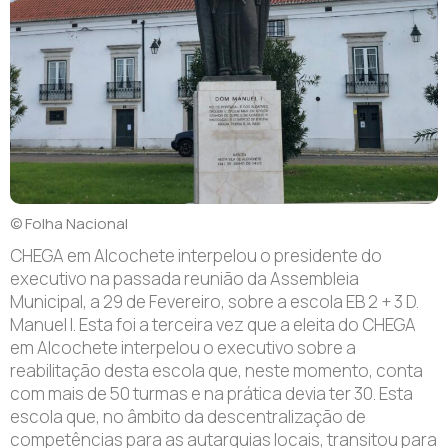
© Folha Nacional
CHEGA em Alcochete interpelou o presidente do
executivo na passada reunião da Assembleia
Municipal, a 29 de Fevereiro, sobre a escola EB 2 + 3 D.
Manuel I. Esta foi a terceira vez que a eleita do CHEGA
em Alcochete interpelou o executivo sobre a
reabilitação desta escola que, neste momento, conta
com mais de 50 turmas e na prática devia ter 30. Esta
escola que, no âmbito da descentralização de
competências para as autarquias locais, transitou para