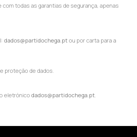
e com todas as garantias de segurança, apenas
l:
dados@partidochega.pt
ou por carta para a
de proteção de dados.
o eletrónico
dados@partidochega.pt
.