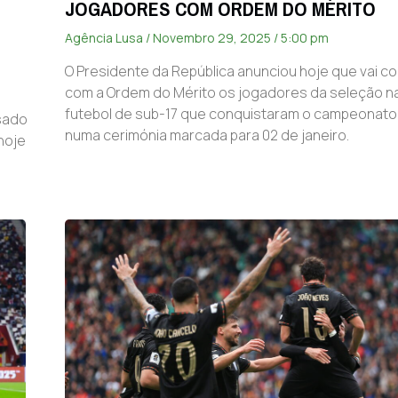
JOGADORES COM ORDEM DO MÉRITO
Agência Lusa
Novembro 29, 2025
5:00 pm
O Presidente da República anunciou hoje que vai c
com a Ordem do Mérito os jogadores da seleção na
futebol de sub-17 que conquistaram o campeonato 
sado
numa cerimónia marcada para 02 de janeiro.
 hoje