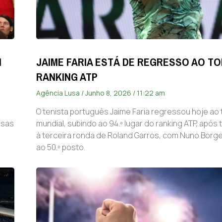
M
JAIME FARIA ESTÁ DE REGRESSO AO TO
RANKING ATP
Agência Lusa
Junho 8, 2026
11:22 am
O tenista português Jaime Faria regressou hoje ao 
osas
mundial, subindo ao 94.º lugar do ranking ATP, após
à terceira ronda de Roland Garros, com Nuno Borg
ao 50.º posto.