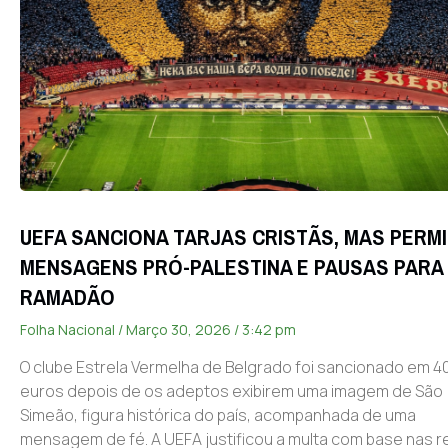
UEFA SANCIONA TARJAS CRISTÃS, MAS PERM
MENSAGENS PRÓ-PALESTINA E PAUSAS PARA
RAMADÃO
Folha Nacional
Março 30, 2026
3:42 pm
O clube Estrela Vermelha de Belgrado foi sancionado em 40
euros depois de os adeptos exibirem uma imagem de São
Simeão, figura histórica do país, acompanhada de uma
mensagem de fé. A UEFA justificou a multa com base nas r