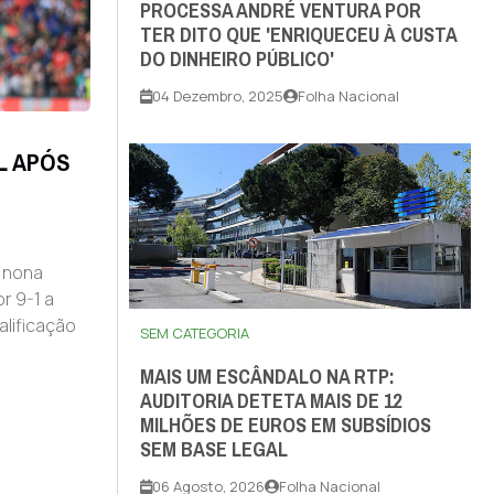
PROCESSA ANDRÉ VENTURA POR
TER DITO QUE 'ENRIQUECEU À CUSTA
DO DINHEIRO PÚBLICO'
04 Dezembro, 2025
Folha Nacional
L APÓS
a nona
r 9-1 a
alificação
SEM CATEGORIA
MAIS UM ESCÂNDALO NA RTP:
AUDITORIA DETETA MAIS DE 12
MILHÕES DE EUROS EM SUBSÍDIOS
SEM BASE LEGAL
06 Agosto, 2026
Folha Nacional