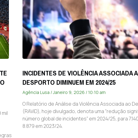
ITE
INCIDENTES DE VIOLÊNCIA ASSOCIADA 
 O
DESPORTO DIMINUEM EM 2024/25
Agência Lusa
Janeiro 9, 2026
10:10 am
O Relatório de Análise da Violência Associada ao D
(RAViD), hoje divulgado, denota uma “redução signi
 mil
número global de incidentes” em 2024/25, para 7.14
8.879 em 2023/24.
egras