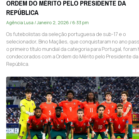
ORDEM DO MÉRITO PELO PRESIDENTE DA
REPÚBLICA
Agência Lusa
Janeiro 2, 2026
6:33 pm
Os futebolistas da seleção portuguesa de sub-17 e o
selecionador, Bino Maçães, que conquistaram no ano pas
o primeiro título mundial da categoria para Portugal, foram
condecorados com a Ordem do Mérito pelo Presidente da
República.