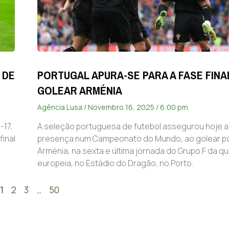
 DE
PORTUGAL APURA-SE PARA A FASE FINA
GOLEAR ARMÉNIA
Agência Lusa
Novembro 16, 2025
6:00 pm
-17,
A seleção portuguesa de futebol assegurou hoje 
final
presença num Campeonato do Mundo, ao golear po
Arménia, na sexta e última jornada do Grupo F da qu
europeia, no Estádio do Dragão, no Porto.
1
2
3
…
50