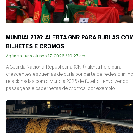
MUNDIAL2026: ALERTA GNR PARA BURLAS CO
BILHETES E CROMOS
Agência Lusa
Junho 17, 2026
10:27 am
A Guarda Nacional Republicana (GNR) alerta hoje para
crescentes esquemas de burla por parte de redes crimin
relacionadas com o Mundial2026 de futebol, envolvendo
passagens e cadernetas de cromos, por exemplo.