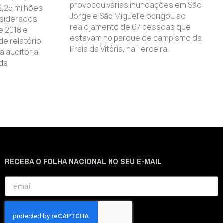
provocou várias inundações em São
,25 milhões
Jorge e São Miguel e obrigou ao
nsiderados
realojamento de 67 pessoas que
e 2018 e
estavam no parque de campismo da
e relatório
Praia da Vitória, na Terceira.
a auditoria
 da
RECEBA O FOLHA NACIONAL NO SEU E-MAIL