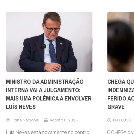
MINISTRO DA ADMINISTRAÇÃO
CHEGA QU
INTERNA VAI A JULGAMENTO:
INDEMNIZ
MAIS UMA POLÉMICA A ENVOLVER
FERIDO A
LUÍS NEVES
GRAVE
Folha Nacional
Agosto 6, 2026
FN / LUSA
Luís Neves está novamente no centro
O CHEGA div