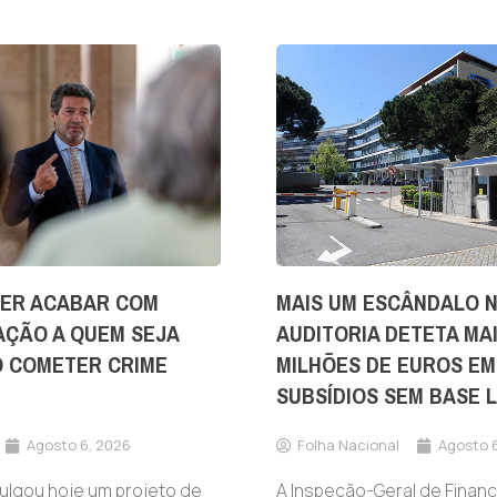
ER ACABAR COM
MAIS UM ESCÂNDALO N
AÇÃO A QUEM SEJA
AUDITORIA DETETA MAI
O COMETER CRIME
MILHÕES DE EUROS EM
SUBSÍDIOS SEM BASE 
Agosto 6, 2026
Folha Nacional
Agosto 
ulgou hoje um projeto de
A Inspeção-Geral de Finanç