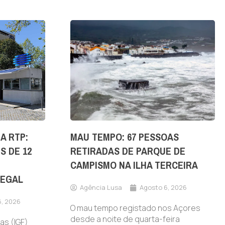
A RTP:
MAU TEMPO: 67 PESSOAS
S DE 12
RETIRADAS DE PARQUE DE
CAMPISMO NA ILHA TERCEIRA
LEGAL
Agência Lusa
Agosto 6, 2026
6, 2026
O mau tempo registado nos Açores
desde a noite de quarta-feira
as (IGF)