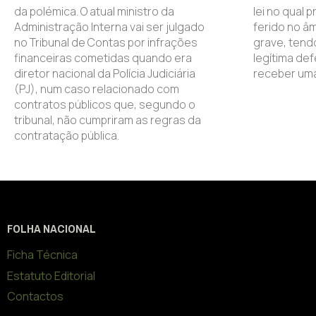
da polémica. O atual ministro da
lei no qual
Administração Interna vai ser julgado
ferido no âm
no Tribunal de Contas por infrações
grave, tend
financeiras cometidas quando era
legítima def
diretor nacional da Polícia Judiciária
receber uma
(PJ), num caso relacionado com
contratos públicos que, segundo o
tribunal, não cumpriram as regras da
contratação pública.
FOLHA NACIONAL
Ficha Técnica
Estatuto Editorial
Contactos