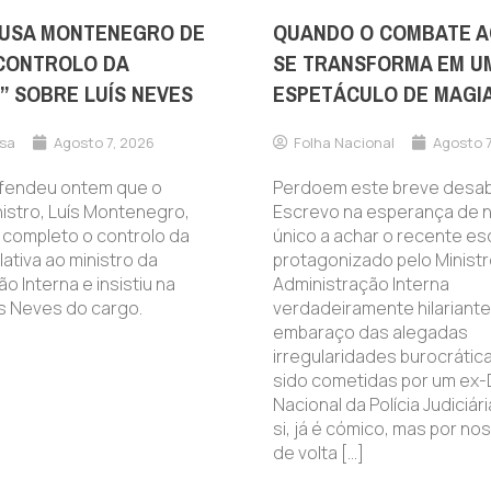
USA MONTENEGRO DE
QUANDO O COMBATE A
CONTROLO DA
SE TRANSFORMA EM U
” SOBRE LUÍS NEVES
ESPETÁCULO DE MAGI
sa
Agosto 7, 2026
Folha Nacional
Agosto 7
fendeu ontem que o
Perdoem este breve desab
nistro, Luís Montenegro,
Escrevo na esperança de n
 completo o controlo da
único a achar o recente e
lativa ao ministro da
protagonizado pelo Ministr
o Interna e insistiu na
Administração Interna
ís Neves do cargo.
verdadeiramente hilariante
embaraço das alegadas
irregularidades burocrátic
sido cometidas por um ex-
Nacional da Polícia Judiciár
si, já é cómico, mas por nos
de volta […]