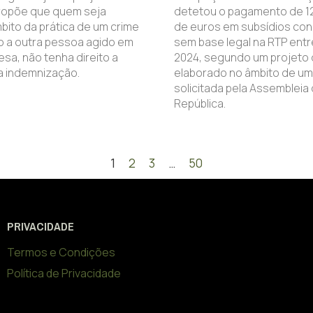
 propõe que quem seja
detetou o pagamento de 12
bito da prática de um crime
de euros em subsídios co
o a outra pessoa agido em
sem base legal na RTP entr
esa, não tenha direito a
2024, segundo um projeto d
 indemnização.
elaborado no âmbito de um
solicitada pela Assembleia
República.
1
2
3
…
50
PRIVACIDADE
Termos e Condições
Política de Privacidade