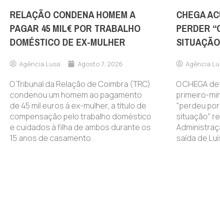
RELAÇÃO CONDENA HOMEM A
CHEGA AC
PAGAR 45 MIL€ POR TRABALHO
PERDER “
DOMÉSTICO DE EX-MULHER
SITUAÇÃO
Agência Lusa
Agosto 7, 2026
Agência Lu
O Tribunal da Relação de Coimbra (TRC)
O CHEGA de
condenou um homem ao pagamento
primeiro-mi
de 45 mil euros à ex-mulher, a título de
"perdeu por
compensação pelo trabalho doméstico
situação" re
e cuidados à filha de ambos durante os
Administraçã
15 anos de casamento.
saída de Lu