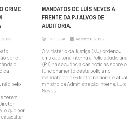
O CRIME
MANDATOS DE LUÍS NEVES À
M
FRENTE DA PJ ALVOS DE
A
AUDITORIA.
, 2026
FN / LUSA
Agosto 6, 2026
afo.
O Ministério da Justiça (MJ) ordenou
ão ser o
uma auditoria interna à Polícia Judiciária
scândalo
(PJ) na sequência das notícias sobre o
o da
funcionamento desta polícia no
mandato do ex-diretor nacional e atual
, não pelo
ministro da Administração Interna, Luís
Neves.
as terem
Diretor
ia, o que por
 catapultar