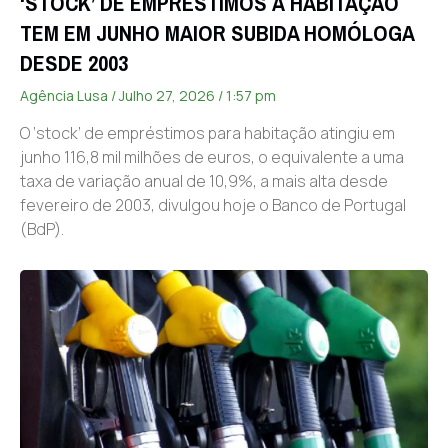
‘STOCK’ DE EMPRÉSTIMOS À HABITAÇÃO
TEM EM JUNHO MAIOR SUBIDA HOMÓLOGA
DESDE 2003
Agência Lusa
Julho 27, 2026
1:57 pm
O ‘stock’ de empréstimos para habitação atingiu em
junho 116,8 mil milhões de euros, o equivalente a uma
taxa de variação anual de 10,9%, a mais alta desde
fevereiro de 2003, divulgou hoje o Banco de Portugal
(BdP).