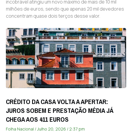
incobrável atingiu um novo máximo de mais de 10 mil
milhões de euros, sendo que apenas 20 mil devedores
concentram quase dois terços desse valor.
CRÉDITO DA CASA VOLTA A APERTAR:
JUROS SOBEM E PRESTAÇÃO MÉDIA JÁ
CHEGA AOS 411 EUROS
Folha Nacional
Julho 20, 2026
2:37 pm