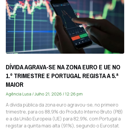
DÍVIDA AGRAVA-SE NA ZONA EURO E UE NO
1.º TRIMESTRE E PORTUGAL REGISTA A 5.ª
MAIOR
Agência Lusa
Julho 21, 2026
12:26 pm
A dívida pública da zona euro agravou-se, no primeiro
trimestre, para os 88,9% do Produto Interno Bruto (PIB)
e a da União Europeia (UE) para 82,9%, com Portugal a
registar a quinta mais alta (91%), segundo o Eurostat.