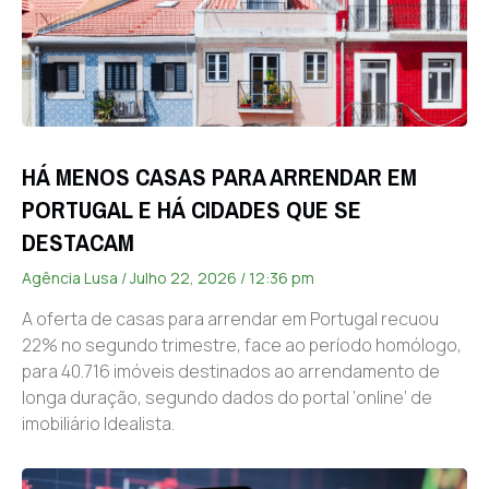
HÁ MENOS CASAS PARA ARRENDAR EM
PORTUGAL E HÁ CIDADES QUE SE
DESTACAM
Agência Lusa
Julho 22, 2026
12:36 pm
A oferta de casas para arrendar em Portugal recuou
22% no segundo trimestre, face ao período homólogo,
para 40.716 imóveis destinados ao arrendamento de
longa duração, segundo dados do portal ‘online’ de
imobiliário Idealista.