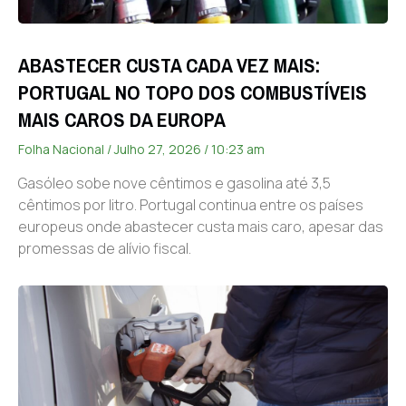
ABASTECER CUSTA CADA VEZ MAIS:
PORTUGAL NO TOPO DOS COMBUSTÍVEIS
MAIS CAROS DA EUROPA
Folha Nacional
Julho 27, 2026
10:23 am
Gasóleo sobe nove cêntimos e gasolina até 3,5
cêntimos por litro. Portugal continua entre os países
europeus onde abastecer custa mais caro, apesar das
promessas de alívio fiscal.