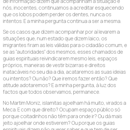
de informação dizem que acompanham a situação e
nós, inocentes, continuamos a acreditar esquecendo
que os lobos podem perder os dentes, nunca os
intentos. E a minha pergunta continua a ser a mesma.
Se os casos que dizem acompanhar por aí levarem a
situações que, num estado que dizem laico, os
imigrantes firam as leis válidas para o cidadão comum, e
se as “autoridades” dos mesmos, esses chamados de
guias espirituais reivindicarem mesmo leis, espaços
próprios, maneiras de vestir bizarras e direitos
inatacáveis no seu dia a dia, acataremos as suas ideias
ou intentos? Ou não? Que iremos fazer então? Que
atitude adotaremos? E a minha pergunta, à luz dos
factos que todos observamos, permanece.
No Martim Moniz, islamitas ajoelham há muito, virados a
Meca. E com que direito? Ocupam espaço público só
porque coitadinhos não têm para onde ir? Ou dá mais
jeito ajoelhar onde estiverem? Ou porque os guias
espirituais dizem não querer saber e que tem de ser