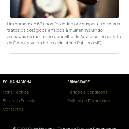
Um homem de 67 anos foi detido por suspeitas de maus-
tratos psicológicos e físicos à mulher, incluindo
ameaças de morte, no concelho de Arraiolos, no distrito
de Évora, revelou hoje o Ministério Público (MP).
FOLHA NACIONAL
PRIVACIDADE
Ficha Técnica
Termos e Condições
Estatuto Editorial
Política de Privacidade
Contactos
© 2026 Folha Nacional, Todos os Direitos Reservados