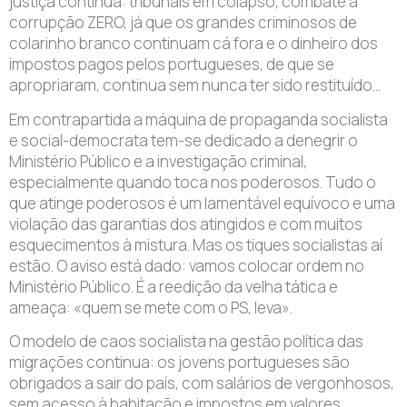
justiça continua: tribunais em colapso, combate à
corrupção ZERO, já que os grandes criminosos de
colarinho branco continuam cá fora e o dinheiro dos
impostos pagos pelos portugueses, de que se
apropriaram, continua sem nunca ter sido restituído…
Em contrapartida a máquina de propaganda socialista
e social-democrata tem-se dedicado a denegrir o
Ministério Público e a investigação criminal,
especialmente quando toca nos poderosos. Tudo o
que atinge poderosos é um lamentável equívoco e uma
violação das garantias dos atingidos e com muitos
esquecimentos à mistura. Mas os tiques socialistas aí
estão. O aviso está dado: vamos colocar ordem no
Ministério Público. É a reedição da velha tática e
ameaça: «quem se mete com o PS, leva».
O modelo de caos socialista na gestão política das
migrações continua: os jovens portugueses são
obrigados a sair do país, com salários de vergonhosos,
sem acesso à habitação e impostos em valores