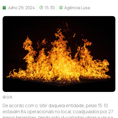
Julho 29, 2024
15:30
Agência Lusa
© D.R.
De acordo com o ‘site’ daquela entidade, pelas 15:10
estavam 84 operacionais no local, coadjuvados por 27
meios terrestres, tendo sido já cortadas várias ruas na