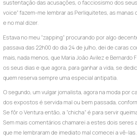
sustentação das acusações, o facciosismo dos seus r
voice” fazem-me lembrar as Perliquitetes, as manas 
e no mal dizer.
Estava no meu “zapping” procurando por algo decente
passava das 22h00 do dia 24 de julho, dei de caras c
mais, nada menos, que Maria João Avilez e Bernardo Fe
os seus dias e que agora, para ganhar a vida, se dedi
quem reserva sempre uma especial antipatia.
O segundo, um vulgar jornalista, agora na moda por c
dos expostos é servida mal ou bem passada, conform
Se fôr o Ventura então, a “chicha” é para servir que
Sem mais comentários chamarei a estes dois seres a
que me lembraram de imediato mal comecei a vê-las. 