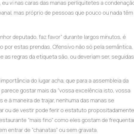
a, eu vi nas caras das manas perliquitetes a condenaçã
banal, mas próprio de pessoas que pouco ou nada têm
nhor deputado, faz favor” durante largos minutos, é
vo por estas prendas. Ofensivo não só pela semântica,
e as regras da etiqueta são, ou deveriam ser, seguidas
 importância do lugar acha, que para a assembleia da
 parece gostar mais da “vossa excelência isto, vossa
s e à maneira de trajar, nenhuma das manas se
tar ou de vestir pode ferir o estatuto propositadament
restaurante “mais fino” como eles gostam de frequenta
m entrar de “chanatas” ou sem gravata.