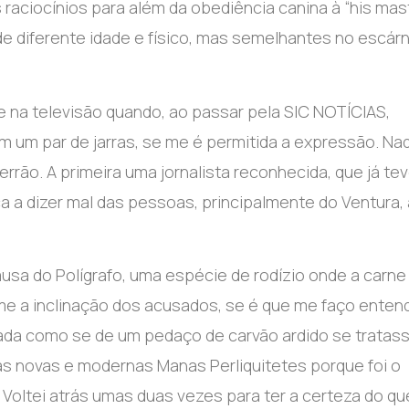
aciocínios para além da obediência canina à “his mas
de diferente idade e físico, mas semelhantes no escárn
 na televisão quando, ao passar pela SIC NOTÍCIAS,
om um par de jarras, se me é permitida a expressão. Na
rrão. A primeira uma jornalista reconhecida, que já te
ca a dizer mal das pessoas, principalmente do Ventura, 
ausa do Polígrafo, uma espécie de rodízio onde a carne
e a inclinação dos acusados, se é que me faço entend
imada como se de um pedaço de carvão ardido se tratass
s novas e modernas Manas Perliquitetes porque foi o
Voltei atrás umas duas vezes para ter a certeza do qu