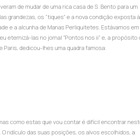
 tiveram de mudar de uma rica casa de S. Bento para um
das grandezas, os “tiques” e a nova condição exposta à
dade e a alcunha de Manas Perliquitetes. Estávamos em
u eternizá-las no jornal “Pontos nos ii” e, a propósito
de Paris, dedicou-lhes uma quadra famosa:
mas como estas que vou contar é difícil encontrar nes
 O ridículo das suas posições, os alvos escolhidos, a