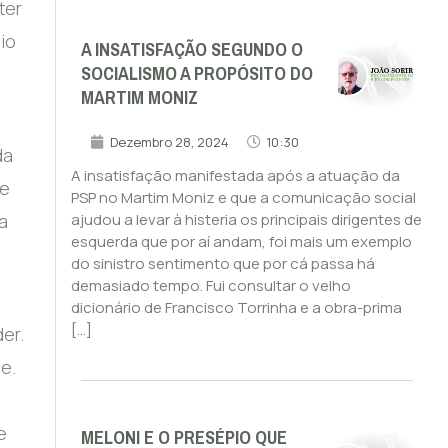
ter
io
A INSATISFAÇÃO SEGUNDO O
SOCIALISMO A PROPÓSITO DO
MARTIM MONIZ
Dezembro 28, 2024
10:30
da
A insatisfação manifestada após a atuação da
ve
PSP no Martim Moniz e que a comunicação social
a
ajudou a levar à histeria os principais dirigentes de
esquerda que por aí andam, foi mais um exemplo
do sinistro sentimento que por cá passa há
demasiado tempo. Fui consultar o velho
dicionário de Francisco Torrinha e a obra-prima
[…]
er.
e.
e
MELONI E O PRESÉPIO QUE