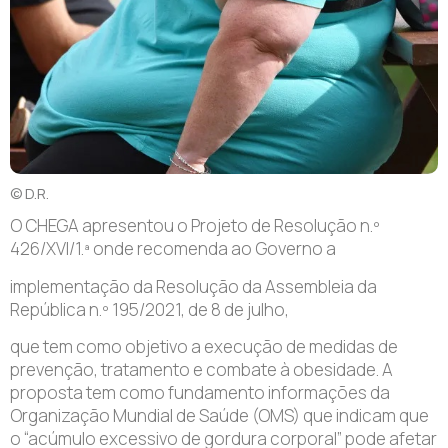
© D.R.
O CHEGA apresentou o Projeto de Resolução n.º
426/XVI/1.ª onde recomenda ao Governo a
implementação da Resolução da Assembleia da
República n.º 195/2021, de 8 de julho,
que tem como objetivo a execução de medidas de
prevenção, tratamento e combate à obesidade. A
proposta tem como fundamento informações da
Organização Mundial de Saúde (OMS) que indicam que
o “acúmulo excessivo de gordura corporal” pode afetar