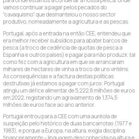
para onde estamos a condenar a nossa pesca, onde
vamos continuar a pagar pelos pecados do
“cavaquismo” que desmantelou o nosso sector
produtivo, nomeadamente a agricultura e as pescas.
Portugal, após a entrada na então CEE, entendeu que
era melhor receber subsídios para abater barcos de
pesca (a troco de cedência de quotas de pesca a
Espanha e outros países) e pagar para não produzir, tal
como fez com a agricultura em que se arrancaram
milhares de hectares de vinha a troco de uns vinténs.
As consequências e a factura destas políticas
destrutivas já estamos a pagar com juros: Portugal
atingiu um défice alimentar de 5.222,8 milhões de euros
em 2022, registando um agravamento de 1.374,5
milhões de euros face ao ano anterior.
Portugal entrou para a CEE com uma auréola de
suspeição pelo histórico de duas bancarrotas (1977 e
1983), e porque a Europa, na altura, exigia disciplina
financeiramente – linguagem desconhecida na altura e