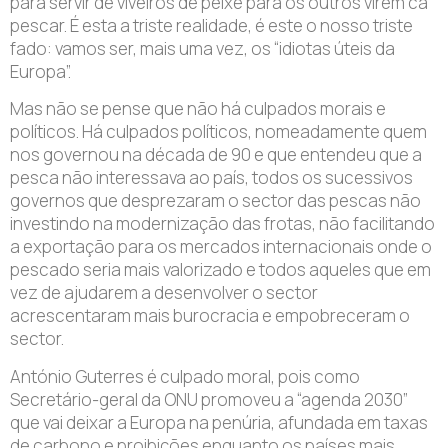
para servir de viveiros de peixe para os outros virem cá
pescar. É esta a triste realidade, é este o nosso triste
fado: vamos ser, mais uma vez, os “idiotas úteis da
Europa”.
Mas não se pense que não há culpados morais e
políticos. Há culpados políticos, nomeadamente quem
nos governou na década de 90 e que entendeu que a
pesca não interessava ao país, todos os sucessivos
governos que desprezaram o sector das pescas não
investindo na modernização das frotas, não facilitando
a exportação para os mercados internacionais onde o
pescado seria mais valorizado e todos aqueles que em
vez de ajudarem a desenvolver o sector
acrescentaram mais burocracia e empobreceram o
sector.
António Guterres é culpado moral, pois como
Secretário-geral da ONU promoveu a “agenda 2030”
que vai deixar a Europa na penúria, afundada em taxas
de carbono e proibições enquanto os países mais