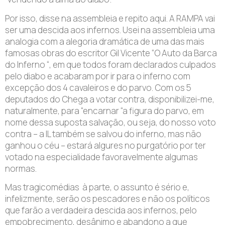
Por isso, disse na assembleia e repito aqui. A RAMPA vai
ser uma descida aos infernos. Usei na assembleia uma
analogia com a alegoria dramática de uma das mais
famosas obras do escritor Gil Vicente “O Auto da Barca
do Inferno “, em que todos foram declarados culpados
pelo diabo e acabaram por ir para o inferno com
excepção dos 4 cavaleiros e do parvo. Com os 5
deputados do Chega a votar contra, disponibilizei-me,
naturalmente, para “encarnar “a figura do parvo, em
nome dessa suposta salvação, ou seja, do nosso voto
contra – a IL também se salvou do inferno, mas não
ganhou o céu – estará algures no purgatório por ter
votado na especialidade favoravelmente algumas
normas.
Mas tragicomédias à parte, o assunto é sério e,
infelizmente, serão os pescadores e não os políticos
que farão a verdadeira descida aos infernos, pelo
empobrecimento, desânimo e abandono a que