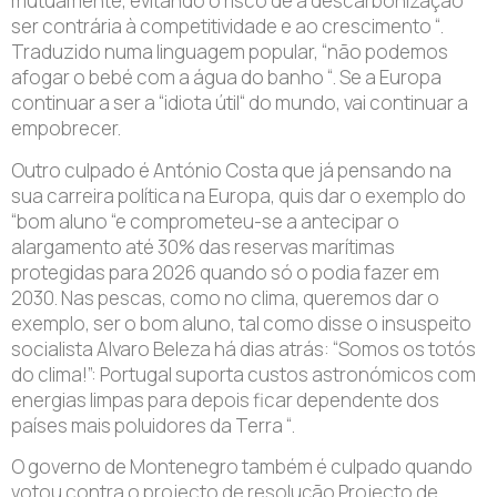
mutuamente, evitando o risco de a descarbonização
ser contrária à competitividade e ao crescimento “.
Traduzido numa linguagem popular, “não podemos
afogar o bebé com a água do banho “. Se a Europa
continuar a ser a “idiota útil“ do mundo, vai continuar a
empobrecer.
Outro culpado é António Costa que já pensando na
sua carreira política na Europa, quis dar o exemplo do
“bom aluno “e comprometeu-se a antecipar o
alargamento até 30% das reservas marítimas
protegidas para 2026 quando só o podia fazer em
2030. Nas pescas, como no clima, queremos dar o
exemplo, ser o bom aluno, tal como disse o insuspeito
socialista Alvaro Beleza há dias atrás: “Somos os totós
do clima!”: Portugal suporta custos astronómicos com
energias limpas para depois ficar dependente dos
países mais poluidores da Terra “.
O governo de Montenegro também é culpado quando
votou contra o projecto de resolução Projecto de