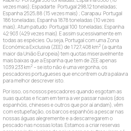
vezes mais); Espadarte: Portugal 298,12 toneladas;
Espanha 2525,88 (15 vezes mais) ; Carapau: Portugal
186 toneladas; Espanha 1878 toneladas (10 vezes
mais); Atum patudo: Portugal 100 toneladas; Espanha
42 903 (429 vezes mais). E assim sucessivamente em
todas as espécies. Ou seja, Portugal com uma Zona
2
Económica Exclusiva (ZEE) de 1.727,408 km
(a quinta
maior da União Europeia) tem quotas miseravelmente
mais baixas que a Espanha que tem de ZEE apenas
2
1.039.233 km
– se isto não é uma vergonha, os
pescadores portugueses que encontrem outra palavra
para melhor descrever isto.
Por isso, os nossos pescadores quando esgotam as
suas quotas e ficam em terra a ver passar navios (dos
espanhóis, chineses e outros que por aí andam), vêm
com estupefação, os barcos espanhóis a pescar nas
nossas águas alegremente e a descarregarem o
pescado nas nossas lotas. Estamos a criar reservas