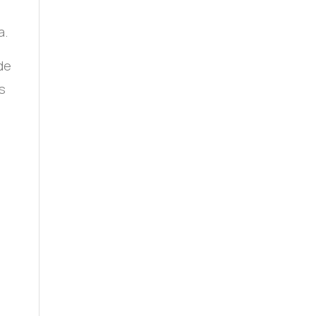
a.
de
s