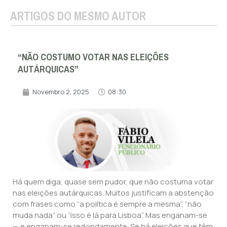
ARTIGOS DO MESMO AUTOR
“NÃO COSTUMO VOTAR NAS ELEIÇÕES
AUTÁRQUICAS”
Novembro 2, 2025
08:30
Há quem diga, quase sem pudor, que não costuma votar
nas eleições autárquicas. Muitos justificam a abstenção
com frases como “a política é sempre a mesma”, “não
muda nada” ou “isso é lá para Lisboa”. Mas enganam-se
— e enganam-se redondamente. Se há eleições que têm