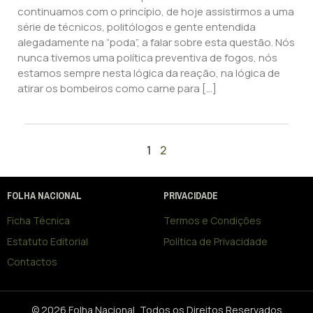
continuamos com o princípio, de hoje assistirmos a uma
série de técnicos, politólogos e gente entendida
alegadamente na “poda”, a falar sobre esta questão. Nós
nunca tivemos uma política preventiva de fogos, nós
estamos sempre nesta lógica da reação, na lógica de
atirar os bombeiros como carne para […]
1
2
FOLHA NACIONAL
PRIVACIDADE
Ficha Técnica
Termos e Condições
Estatuto Editorial
Política de Privacidade
Contactos
© 2026 Folha Nacional, Todos os Direitos Reservados