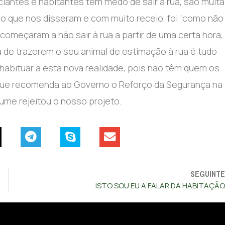
ciantes e habitantes têm medo de sair à rua, são muit
lo que nos disseram e com muito receio, foi “como não
omeçaram a não sair à rua a partir de uma certa hora,
a de trazerem o seu animal de estimação à rua é tudo
habituar a esta nova realidade, pois não têm quem os
que recomenda ao Governo o Reforço da Segurança na
ume rejeitou o nosso projeto.
SEGUINTE
ISTO SOU EU A FALAR DA HABITAÇÃO