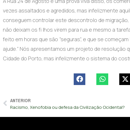
A Rua 24 de Agosto é uma prova viva disso, os comer
vezes assaltados e agredidos, mas infelizmente aqui
conseguem controlar este descontrolo de migração, c
não deixam os fi lhos virem para rua e mesmo a taref
feito em horas que são “seguras”, e que se começam 
ajude.” Nós apresentamos um projeto de resolução 
Cidade do Porto, mas infelizmente o sistema do cost
ANTERIOR
Racismo, Xenofobia ou defesa da Civilização Ocidental?