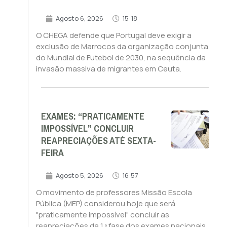
Agosto 6, 2026
15:18
O CHEGA defende que Portugal deve exigir a
exclusão de Marrocos da organização conjunta
do Mundial de Futebol de 2030, na sequência da
invasão massiva de migrantes em Ceuta.
EXAMES: “PRATICAMENTE
IMPOSSÍVEL” CONCLUIR
REAPRECIAÇÕES ATÉ SEXTA-
FEIRA
Agosto 5, 2026
16:57
O movimento de professores Missão Escola
Pública (MEP) considerou hoje que será
"praticamente impossível" concluir as
reapreciações da 1.ª fase dos exames nacionais