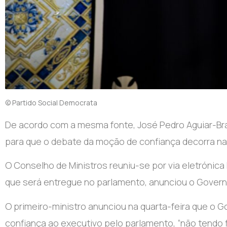
© Partido Social Democrata
De acordo com a mesma fonte, José Pedro Aguiar-Bra
para que o debate da moção de confiança decorra na pr
O Conselho de Ministros reuniu-se por via eletrónic
que será entregue no parlamento, anunciou o Govern
O primeiro-ministro anunciou na quarta-feira que o
confiança ao executivo pelo parlamento, “não tendo 