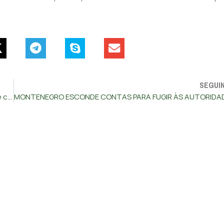
SEGUI
Montenegro não foi à cimeira internacional para jogar golfe com o dono da Solverde