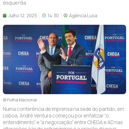
esquerda.
Julho 12, 2025
14:30
Agência Lusa
© Folha Nacional
Numa conferência de imprensa na sede do partido, em
Lisboa, André Ventura começou por enfatizar “o
entendimento” e “a negociação” entre CHEGA e AD nas
alterações à lei de estrangeiros e a criação da nova