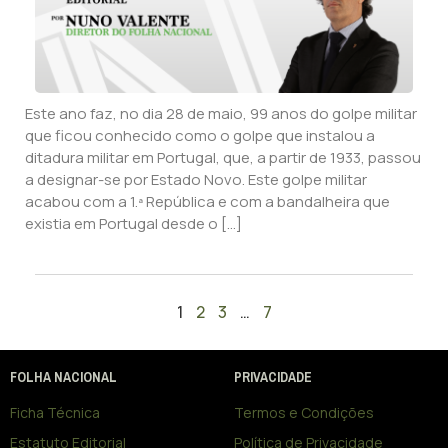
Este ano faz, no dia 28 de maio, 99 anos do golpe militar
que ficou conhecido como o golpe que instalou a
ditadura militar em Portugal, que, a partir de 1933, passou
a designar-se por Estado Novo. Este golpe militar
acabou com a 1.ª República e com a bandalheira que
existia em Portugal desde o […]
1
2
3
…
7
FOLHA NACIONAL
PRIVACIDADE
Ficha Técnica
Termos e Condições
Estatuto Editorial
Política de Privacidade