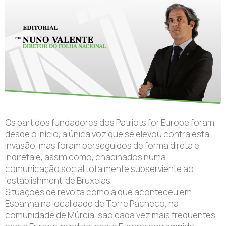
Os partidos fundadores dos Patriots for Europe foram,
desde o início, a única voz que se elevou contra esta
invasão, mas foram perseguidos de forma direta e
indireta e, assim como, chacinados numa
comunicação social totalmente subserviente ao
‘establishment’ de Bruxelas.
Situações de revolta como a que aconteceu em
Espanha na localidade de Torre Pacheco, na
comunidade de Múrcia, são cada vez mais frequentes