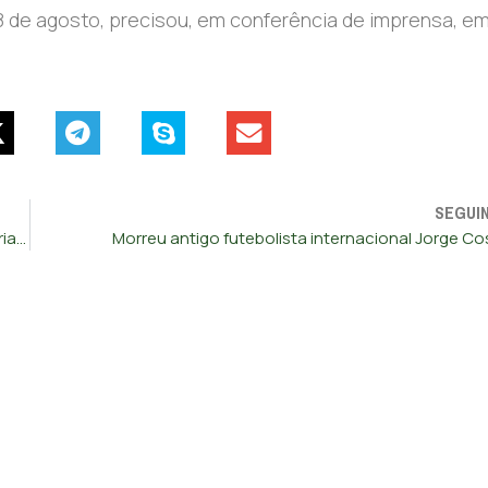
18 de agosto, precisou, em conferência de imprensa, e
SEGUI
Médias na 2.ª fase dos exames nacionais pioraram na maioria das disciplinas
Morreu antigo futebolista internacional Jorge Co