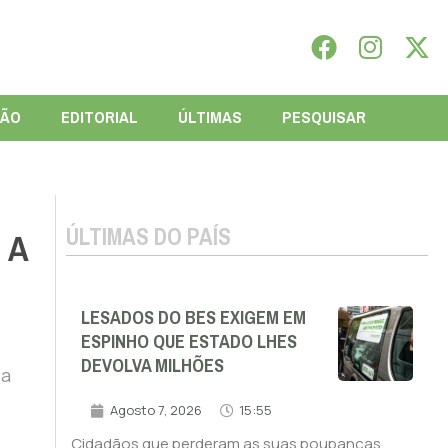
IÃO
EDITORIAL
ÚLTIMAS
PESQUISAR
ÚLTIMAS DO PAÍS
 A
LESADOS DO BES EXIGEM EM
ESPINHO QUE ESTADO LHES
DEVOLVA MILHÕES
 a
Agosto 7, 2026
15:55
Cidadãos que perderam as suas poupanças