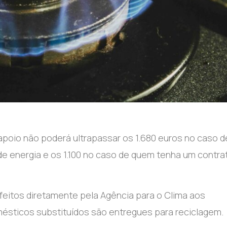
apoio não poderá ultrapassar os 1.680 euros no caso d
 de energia e os 1.100 no caso de quem tenha um contra
eitos diretamente pela Agência para o Clima aos
mésticos substituídos são entregues para reciclagem.