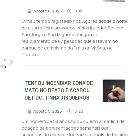
m
Agosto 6, 2026
10:18
O mau tempo registado nos Açores desde a noite
de quarta-feira provocou várias inundações em
São Jorge e São Miguel e obrigou ao
realojamento de 67 pessoas que estavam no
parque de campismo da Praia da Vitória, na
Terceira.
NTE
sta
TENTOU INCENDIAR ZONA DE
MATO NO BEATO E ACABOU
DETIDO. TINHA 3 ISQUEIROS
Agosto 5, 2026
15:28
Um homem de 53 anos ficou sujeito à medida de
coação de apresentações semanais por
suspeitas do crime de incêndio, depois de ter sido