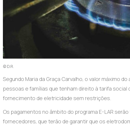
© D.R.
Segundo Maria da Graça Carvalho, o valor máximo do 
pessoas e famílias que tenham direito à tarifa social
fornecimento de eletricidade sem restrições.
Os pagamentos no âmbito do programa E-LAR serão f
fornecedores, que terão de garantir que os eletrodo