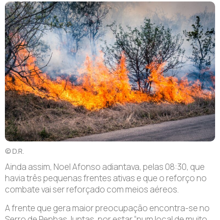
© D.R.
A
inda assim, Noel Afonso adiantava, pelas 08:30, que
havia três pequenas frentes ativas e que o reforço no
combate vai ser reforçado com meios aéreos.
A frente que gera maior preocupação encontra-se no
Serro de Penhas Juntas, por estar “num local de muito