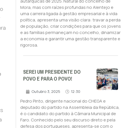
autárquicas de 2025. Natural do concelho de
Mora, mas com raízes profundas no Alentejo e
do
uma carreira ligada à gestão empresarial e à vida
r
política, apresenta uma visão clara: travar a perda
de população, criar condições para que os jovens
ora
e as famílias permaneçam no concelho, dinamizar
a economia e garantir uma gestão transparente e
rigorosa.
SEREI UM PRESIDENTE DO
o
POVO E PARA O POVO!
Outubro 3, 2025
12:30
Pedro Pinto, dirigente nacional do CHEGA e
deputado do partido na Assembleia da República,
os
é o candidato do partido à Câmara Municipal de
a
Faro. Conhecido pelo seu discurso direto e pela
defesa dos portugueses, apresenta-se com o