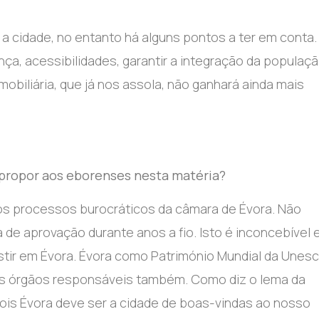
a cidade, no entanto há alguns pontos a ter em conta.
nça, acessibilidades, garantir a integração da populaç
mobiliária, que já nos assola, não ganhará ainda mais
propor aos eborenses nesta matéria?
dos processos burocráticos da câmara de Évora. Não
e aprovação durante anos a fio. Isto é inconcebível 
vestir em Évora. Évora como Património Mundial da Unes
s órgãos responsáveis também. Como diz o lema da
 pois Évora deve ser a cidade de boas-vindas ao nosso