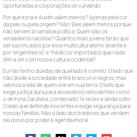
oportunistas e corporações se curvando.
Por que Iryna e Austin valem menos? Apenas pela cor
da pele ou pela origem? Não! Eles valem menos porque
não servem à narrativa política. Quem são os
verdadeiros racistas? Quantos mais jovens terão que
ser sacrificados por esse multiculturalismo doente e
por “engenheiros” e “médicos” importados que nada
têm a ver com nossa cultura ocidental?
Eu não tenho dúvidas de qual lado é correto. O lado que
não divide a sociedade entre brancos e negros, mas
valoriza a vida de quem vive em sua terra. O lado que
exige justiça dura para assassinos reincidentes como
o de Iryna Zarutska, condenado 14 vezes e ainda solto.
O lado que defende inocentes e exige segurança para
nossas famílias. Não o lado dos traidores que vendem
seu povo por poder e agenda imoral.