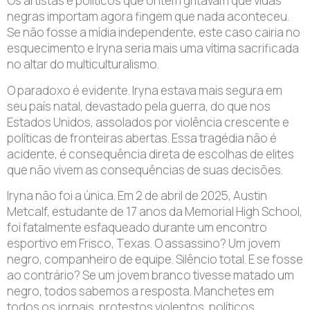
Os artistas e políticos que ontem gritavam que vidas
negras importam agora fingem que nada aconteceu.
Se não fosse a mídia independente, este caso cairia no
esquecimento e Iryna seria mais uma vítima sacrificada
no altar do multiculturalismo.
O paradoxo é evidente. Iryna estava mais segura em
seu país natal, devastado pela guerra, do que nos
Estados Unidos, assolados por violência crescente e
políticas de fronteiras abertas. Essa tragédia não é
acidente, é consequência direta de escolhas de elites
que não vivem as consequências de suas decisões.
Iryna não foi a única. Em 2 de abril de 2025, Austin
Metcalf, estudante de 17 anos da Memorial High School,
foi fatalmente esfaqueado durante um encontro
esportivo em Frisco, Texas. O assassino? Um jovem
negro, companheiro de equipe. Silêncio total. E se fosse
ao contrário? Se um jovem branco tivesse matado um
negro, todos sabemos a resposta. Manchetes em
todos os jornais, protestos violentos, políticos