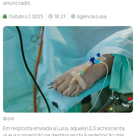
anunciado.
Outubro 1, 2025
18:27
Agência Lusa
© D.R.
Em resposta enviada à Lusa, aquela ULS acrescenta
que a suspensão se destina ainda à redefinição das