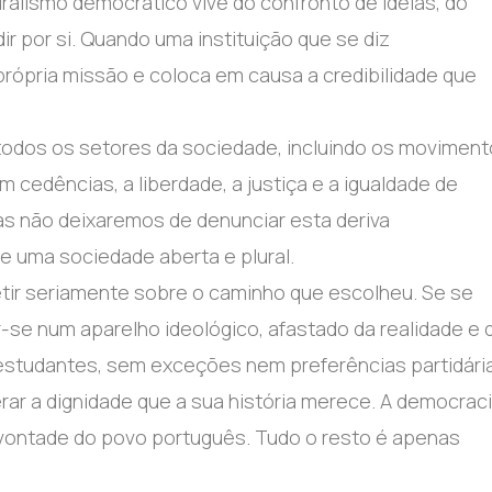
ralismo democrático vive do confronto de ideias, do
r por si. Quando uma instituição que se diz
 própria missão e coloca em causa a credibilidade que
m todos os setores da sociedade, incluindo os movimen
cedências, a liberdade, a justiça e a igualdade de
s não deixaremos de denunciar esta deriva
e uma sociedade aberta e plural.
tir seriamente sobre o caminho que escolheu. Se se
ar-se num aparelho ideológico, afastado da realidade e 
 estudantes, sem exceções nem preferências partidári
erar a dignidade que a sua história merece. A democrac
 vontade do povo português. Tudo o resto é apenas