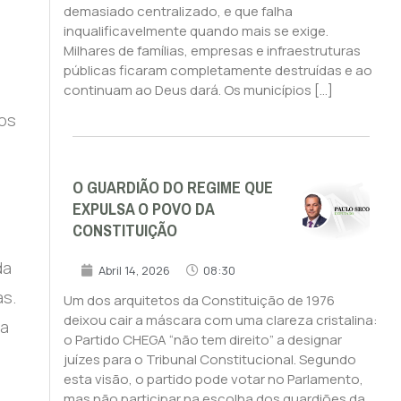
demasiado centralizado, e que falha
inqualificavelmente quando mais se exige.
Milhares de famílias, empresas e infraestruturas
públicas ficaram completamente destruídas e ao
continuam ao Deus dará. Os municípios […]
tos
O GUARDIÃO DO REGIME QUE
EXPULSA O POVO DA
CONSTITUIÇÃO
da
Abril 14, 2026
08:30
as.
Um dos arquitetos da Constituição de 1976
deixou cair a máscara com uma clareza cristalina:
ia
o Partido CHEGA “não tem direito” a designar
juízes para o Tribunal Constitucional. Segundo
esta visão, o partido pode votar no Parlamento,
mas não participar na escolha dos guardiões da