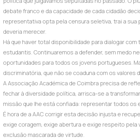
política que julgávamos sepultadas no passado. O plu
debate franco e da capacidade de cada cidadão decidi
representativa opta pela censura seletiva, trai a sua
deveria merecer.
Há que haver total disponibilidade para dialogar co
estudantis. Continuaremos a defender, sem medo nem 
oportunidades para todos os jovens portugueses. Ma
discriminatória, que não se coaduna com os valores d
A Associação Académica de Coimbra precisa de refle
fechar à diversidade política, arrisca-se a transform
missão que lhe está confiada: representar todos os
É hora de a AAC corrigir esta decisão injusta e recup
exige coragem, exige abertura e exige respeito pela
exclusão mascarada de virtude.