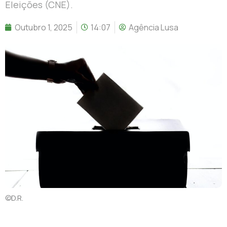
Eleições (CNE).
Outubro 1, 2025
14:07
Agência Lusa
©D.R.