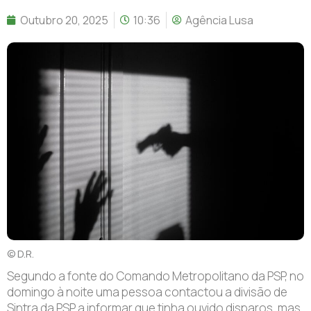
Outubro 20, 2025
10:36
Agência Lusa
© D.R.
Segundo a fonte do Comando Metropolitano da PSP, no
domingo à noite uma pessoa contactou a divisão de
Sintra da PSP a informar que tinha ouvido disparos, mas