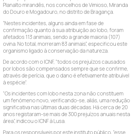
Planalto mirandês, nos concelhos de Vimioso, Miranda
do Douro e Mogadouro, no distrito de Bragança.
“Nestes incidentes, alguns ainda em fase de
confirmação quanto à sua atribuição ao lobo, foram
afetados 113 animais, sendo a grande maioria (107)
ovina. No total, morreram 83 animais”, especificou este
organismo ligado à conservação da natureza.
De acordo com o ICNF, “todos os prejuízos causados
por lobos são compensados sempre que se confirme,
através de perícia, que o dano é efetivamente atribuível
à espécie”.
“Os incidentes com lobo nesta zona não constituem
um fenómeno novo, verificando-se, aliás, uma redução
significativa nas últimas duas décadas. Há cerca de 20
anos registaram-se mais de 300 prejuízos anuais nesta
área”, indicou o ICNF à Lusa.
Para os responsáveis por este instituto público, “esse