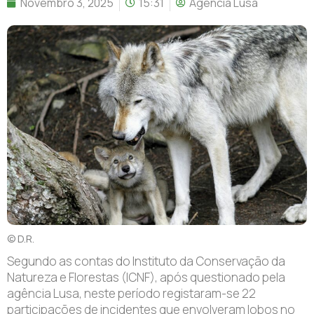
Novembro 3, 2025
15:31
Agência Lusa
© D.R.
Segundo as contas do Instituto da Conservação da
Natureza e Florestas (ICNF), após questionado pela
agência Lusa, neste período registaram-se 22
participações de incidentes que envolveram lobos no