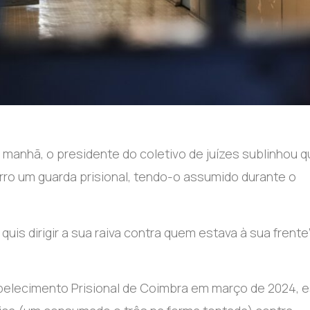
a manhã, o presidente do coletivo de juízes sublinhou 
urro um guarda prisional, tendo-o assumido durante o
s dirigir a sua raiva contra quem estava à sua frente”
belecimento Prisional de Coimbra em março de 2024, 