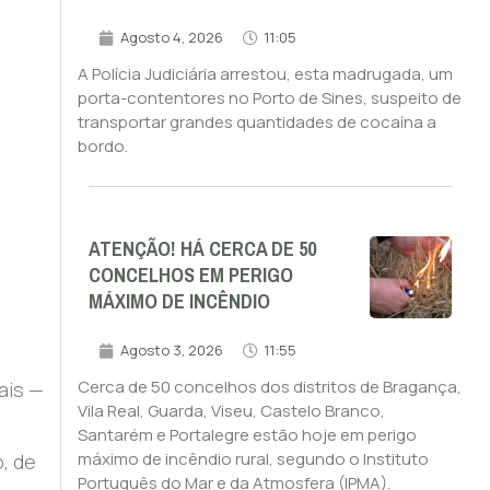
Agosto 4, 2026
11:05
A Polícia Judiciária arrestou, esta madrugada, um
porta-contentores no Porto de Sines, suspeito de
transportar grandes quantidades de cocaína a
bordo.
ATENÇÃO! HÁ CERCA DE 50
CONCELHOS EM PERIGO
MÁXIMO DE INCÊNDIO
Agosto 3, 2026
11:55
Cerca de 50 concelhos dos distritos de Bragança,
ais —
Vila Real, Guarda, Viseu, Castelo Branco,
Santarém e Portalegre estão hoje em perigo
máximo de incêndio rural, segundo o Instituto
, de
Português do Mar e da Atmosfera (IPMA).