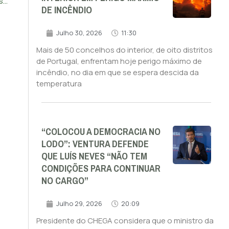
Crianças encontradas em zona de consumo de droga em Lisboa. CPCJ alertada
DE INCÊNDIO
Julho 30, 2026
11:30
Mais de 50 concelhos do interior, de oito distritos
de Portugal, enfrentam hoje perigo máximo de
incêndio, no dia em que se espera descida da
temperatura
“COLOCOU A DEMOCRACIA NO
LODO”: VENTURA DEFENDE
QUE LUÍS NEVES “NÃO TEM
CONDIÇÕES PARA CONTINUAR
NO CARGO”
Julho 29, 2026
20:09
Presidente do CHEGA considera que o ministro da