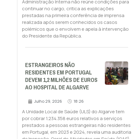
Administração Interna não reúne condições para
continuar no cargo, critica as explicações
prestadas na primeira conferência de imprensa
realizada após serem conhecidos os casos
polémicos que o envolvem e apela à intervenção
do Presidente da República.
ESTRANGEIROS NÃO
RESIDENTES EM PORTUGAL
DEVEM 1,2 MILHÕES DE EUROS
AO HOSPITAL DE ALGARVE
Julho 29, 2026
18:26
A Unidade Local de Saúde (ULS) do Algarve tem
por cobrar 1.234.358 euros relativos a serviços
prestados a pessoas estrangeiras não residentes
em Portugal, em 2023 e 2024, revela uma auditoria
da Inspeção-Geral de Atividades em Saúde (IGAS).