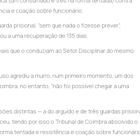
sica (um consumado e três na forma tentada) contra
ncia e coação sobre funcionário.
rda prisional, “sem que nada o fizesse prever”,
ou a uma recuperação de 135 dias.
onais que o conduziam ao Setor Disciplinar do mesmo
luso agrediu a murro, num primeiro momento, um dos
oimbra, no entanto, “não foi possível chegar a uma
ões distintas — a do arguido e de três guardas prision
eu, tendo por isso o Tribunal de Coimbra absolvido o
 forma tentada e resistência e coação sobre funcionário