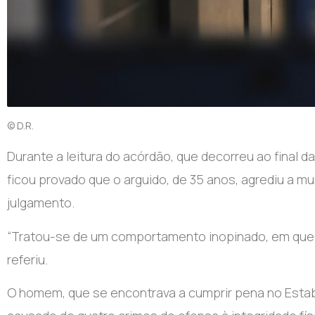
© D.R.
D
urante a leitura do acórdão, que decorreu ao final d
ficou provado que o arguido, de 35 anos, agrediu a m
julgamento.
“Tratou-se de um comportamento inopinado, em que qui
referiu.
O homem, que se encontrava a cumprir pena no Esta