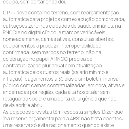
equipa, sem cortar onde dói.
O PRR deve contar no terreno, com reorçamentação
automática para projetos com execução comprovada,
cativações zero nos cuidados de saúde primários, na
RNCCI e no digital clínico, e marcos verificáveis,
nomeadamente, camas ativas, consultas abertas,
equipamentos a produzir, interoperabilidade
confirmada; sem marcos no terreno, não há
celebração no papel. A RNCCI precisa de
contratualização plurianual com atualização
automática pelos custos reais (salário mínimo e
inflação), pagamentos a 30 dias e um boletim mensal
público com camas contratualizadas, em obra, ativas e
encerradas por região; cada alta hospitalar sem
retaguarda social é uma porta de urgência que não
devia abrir, e abriu.
As objeções previstas têm resposta simples. Dizer que
“há reserva orçamental para a ABS” não trata doentes:
uma reserva só evita racionamento quando existe