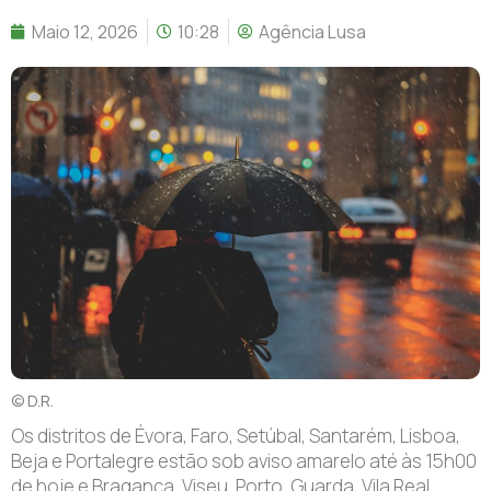
Maio 12, 2026
10:28
Agência Lusa
© D.R.
Os distritos de Évora, Faro, Setúbal, Santarém, Lisboa,
Beja e Portalegre estão sob aviso amarelo até às 15h00
de hoje e Bragança, Viseu, Porto, Guarda, Vila Real,