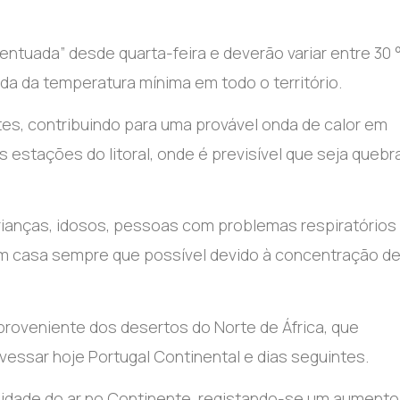
tuada” desde quarta-feira e deverão variar entre 30 
da da temperatura mínima em todo o território.
es, contribuindo para uma provável onda de calor em
estações do litoral, onde é previsível que seja quebr
ianças, idosos, pessoas com problemas respiratórios
m casa sempre que possível devido à concentração d
oveniente dos desertos do Norte de África, que
vessar hoje Portugal Continental e dias seguintes.
alidade do ar no Continente, registando-se um aumento