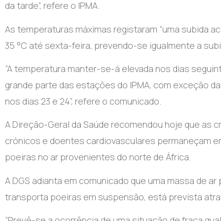
da tarde”, refere o IPMA.
As temperaturas máximas registaram “uma subida acen
35 °C até sexta-feira, prevendo-se igualmente a subi
“A temperatura manter-se-á elevada nos dias seguint
grande parte das estações do IPMA, com exceção das 
nos dias 23 e 24”, refere o comunicado.
A Direção-Geral da Saúde recomendou hoje que as cr
crónicos e doentes cardiovasculares permaneçam e
poeiras no ar provenientes do norte de África.
A DGS adianta em comunicado que uma massa de ar pr
transporta poeiras em suspensão, está prevista atra
“Prevê-se a ocorrência de uma situação de fraca qu