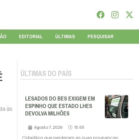
IÃO
EDITORIAL
ÚLTIMAS
PESQUISAR
ÚLTIMAS DO PAÍS
É
LESADOS DO BES EXIGEM EM
ESPINHO QUE ESTADO LHES
da às
DEVOLVA MILHÕES
Agosto 7, 2026
15:55
Cidadãos que perderam as suas poupanças