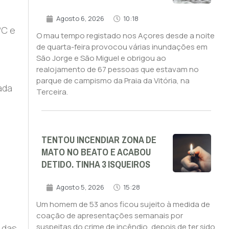
Agosto 6, 2026
10:18
°C e
O mau tempo registado nos Açores desde a noite
de quarta-feira provocou várias inundações em
São Jorge e São Miguel e obrigou ao
realojamento de 67 pessoas que estavam no
parque de campismo da Praia da Vitória, na
ada
Terceira.
TENTOU INCENDIAR ZONA DE
e
MATO NO BEATO E ACABOU
DETIDO. TINHA 3 ISQUEIROS
Agosto 5, 2026
15:28
Um homem de 53 anos ficou sujeito à medida de
coação de apresentações semanais por
suspeitas do crime de incêndio, depois de ter sido
 das