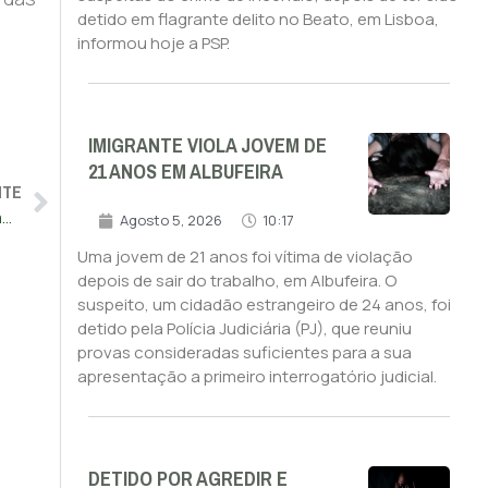
detido em flagrante delito no Beato, em Lisboa,
informou hoje a PSP.
IMIGRANTE VIOLA JOVEM DE
21 ANOS EM ALBUFEIRA
NTE
número de pulseiras eletrónicas no âmbito de violência doméstica aumentou 222% em 10 anos
Agosto 5, 2026
10:17
Uma jovem de 21 anos foi vítima de violação
depois de sair do trabalho, em Albufeira. O
suspeito, um cidadão estrangeiro de 24 anos, foi
detido pela Polícia Judiciária (PJ), que reuniu
provas consideradas suficientes para a sua
apresentação a primeiro interrogatório judicial.
DETIDO POR AGREDIR E