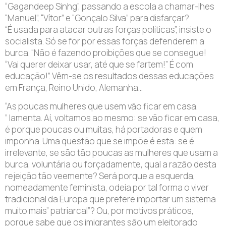
“Gagandeep Sinhg”, passando a escola a chamar-lhes
“Manuel”, “Vítor” e “Gonçalo Silva” para disfarçar?
“É usada para atacar outras forças políticas”, insiste o
socialista. Só se for por essas forças defenderem a
burca. “Não é fazendo proibições que se consegue!
“Vai querer deixar usar, até que se fartem!” É com
educação!”. Vêm-se os resultados dessas educações
em França, Reino Unido, Alemanha…
“As poucas mulheres que usem vão ficar em casa.
” lamenta. Aí, voltamos ao mesmo: se vão ficar em casa,
é porque poucas ou muitas, há portadoras e quem
imponha. Uma questão que se impõe é esta: se é
irrelevante, se são tão poucas as mulheres que usam a
burca, voluntária ou forçadamente, qual a razão desta
rejeição tão veemente? Será porque a esquerda,
nomeadamente feminista, odeia por tal forma o viver
tradicional da Europa que prefere importar um sistema
muito mais” patriarcal”? Ou, por motivos práticos,
porque sabe que os imigrantes são um eleitorado