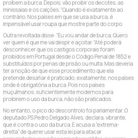
proíbem a burca. Depois, vão proibir os decotes, as
minissaias e os calções. “Quando é exatamente ao
contrário. Nos países em que se usa a burca, é
impensável usar roupa que mostre parte do corpo.
Outra revoltada disse: “Eu vou andar de burca. Quero
ver quem é que me vai despir e açoitar. “Até poderá
desconhecer que os castigos corporais foram
proibidos em Portugal desde o Código Penal de 1852 e
substituídos por penas de prisão ou multa. Mas deveria
ter a noção de que esse procedimento que ela
pretende desafiar é praticado, exatamente, nos países
onde é obrigatória a burca. Pois nos países
muçulmanos, suficientemente modernos para
proibirem o uso da burca, não são praticados.
No entanto, o pico do descontrolo foi parlamentar. O
deputado PS Pedro Delgado Alves, declara, vibrante,
que é contra o uso da burca. E acusa a “extrema-
direita” de querer usar esta lei para atacar