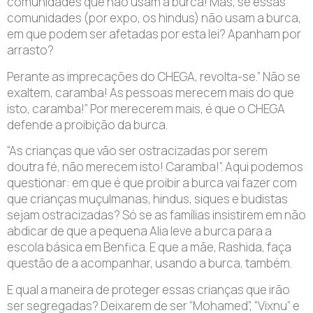
comunidades que não usam a burca! Mas, se essas
comunidades (por expo, os hindus) não usam a burca,
em que podem ser afetadas por esta lei? Apanham por
arrasto?
Perante as imprecações do CHEGA, revolta-se.” Não se
exaltem, caramba! As pessoas merecem mais do que
isto, caramba!” Por merecerem mais, é que o CHEGA
defende a proibição da burca.
“As crianças que vão ser ostracizadas por serem
doutra fé, não merecem isto! Caramba!”. Aqui podemos
questionar: em que é que proibir a burca vai fazer com
que crianças muçulmanas, hindus, siques e budistas
sejam ostracizadas? Só se as famílias insistirem em não
abdicar de que a pequena Alia leve a burca para a
escola básica em Benfica. E que a mãe, Rashida, faça
questão de a acompanhar, usando a burca, também.
E qual a maneira de proteger essas crianças que irão
ser segregadas? Deixarem de ser “Mohamed”, “Vixnu” e