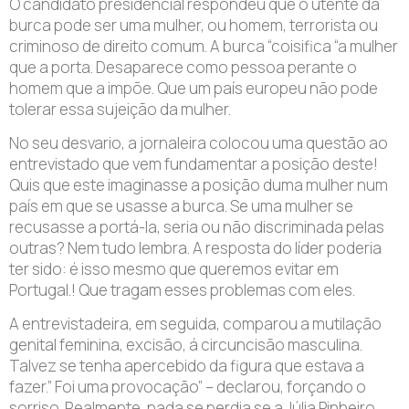
O candidato presidencial respondeu que o utente da
burca pode ser uma mulher, ou homem, terrorista ou
criminoso de direito comum. A burca “coisifica “a mulher
que a porta. Desaparece como pessoa perante o
homem que a impõe. Que um país europeu não pode
tolerar essa sujeição da mulher.
No seu desvario, a jornaleira colocou uma questão ao
entrevistado que vem fundamentar a posição deste!
Quis que este imaginasse a posição duma mulher num
país em que se usasse a burca. Se uma mulher se
recusasse a portá-la, seria ou não discriminada pelas
outras? Nem tudo lembra. A resposta do líder poderia
ter sido: é isso mesmo que queremos evitar em
Portugal.! Que tragam esses problemas com eles.
A entrevistadeira, em seguida, comparou a mutilação
genital feminina, excisão, á circuncisão masculina.
Talvez se tenha apercebido da figura que estava a
fazer.” Foi uma provocação” – declarou, forçando o
sorriso. Realmente, nada se perdia se a Júlia Pinheiro