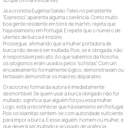
do que os manifestantes.
Já a cronista Eugénia Galvão Teles no persistente
“Expresso”, aparenta alguma coerência. Como muito
boa gente residente em torre de marfim, rejeita que
haja islamismo em Portugal. E repete que o número de
utentes de burca é irrisório.
Prossegue, afirmando que a mulher portadora de
burca não deverá ser multada. Pois, se é obrigada, não
é responsável pelo ato. Ao que sabemos da filosofia,
os silogismos eram usados pelos “sofistas”. Com um
encadeamento formalmente lógico, demonstravam ou
tentavam demonstrar os maiores disparates.
O raciocínio formal da autora é imediatamente
desmontável. Se quem usar a burca obrigado não for
multado, significa que alguém forçou essa mulher.
Logo, está a reconhecer que há islamismo em Portugal.
Pois os islamitas sentem-se com autoridade suficiente
para impor a burca. E esse alguém, homem ou mulher, é
que deverá ser multado e acusado de violência