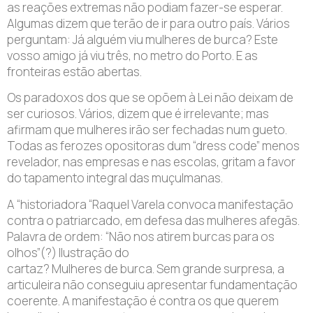
as reações extremas não podiam fazer-se esperar.
Algumas dizem que terão de ir para outro país. Vários
perguntam: Já alguém viu mulheres de burca? Este
vosso amigo já viu três, no metro do Porto. E as
fronteiras estão abertas.
Os paradoxos dos que se opõem à Lei não deixam de
ser curiosos. Vários, dizem que é irrelevante; mas
afirmam que mulheres irão ser fechadas num gueto.
Todas as ferozes opositoras dum “dress code” menos
revelador, nas empresas e nas escolas, gritam a favor
do tapamento integral das muçulmanas.
A “historiadora “Raquel Varela convoca manifestação
contra o patriarcado, em defesa das mulheres afegãs.
Palavra de ordem: “Não nos atirem burcas para os
olhos”(?) Ilustração do
cartaz? Mulheres de burca. Sem grande surpresa, a
articuleira não conseguiu apresentar fundamentação
coerente. A manifestação é contra os que querem