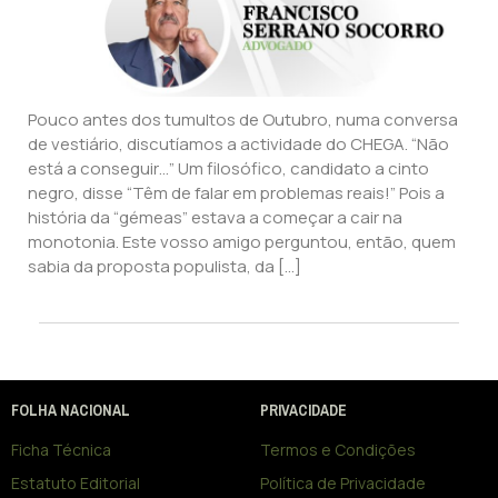
Pouco antes dos tumultos de Outubro, numa conversa
de vestiário, discutíamos a actividade do CHEGA. “Não
está a conseguir…” Um filosófico, candidato a cinto
negro, disse “Têm de falar em problemas reais!” Pois a
história da “gémeas” estava a começar a cair na
monotonia. Este vosso amigo perguntou, então, quem
sabia da proposta populista, da […]
FOLHA NACIONAL
PRIVACIDADE
Ficha Técnica
Termos e Condições
Estatuto Editorial
Política de Privacidade