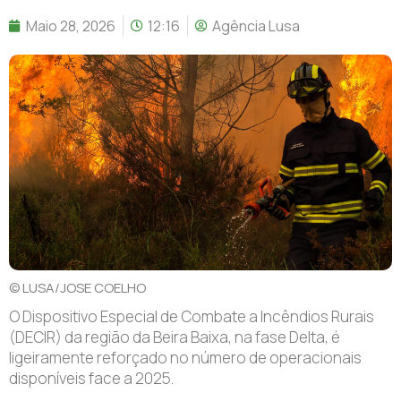
Maio 28, 2026
12:16
Agência Lusa
© LUSA/JOSE COELHO
O Dispositivo Especial de Combate a Incêndios Rurais
(DECIR) da região da Beira Baixa, na fase Delta, é
ligeiramente reforçado no número de operacionais
disponíveis face a 2025.