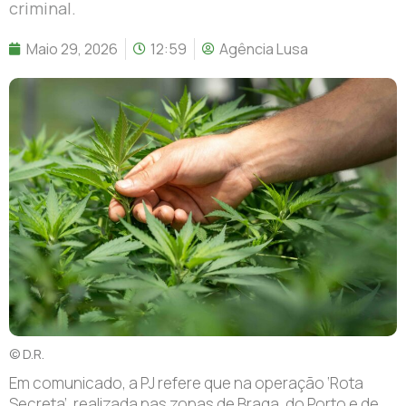
criminal.
Maio 29, 2026
12:59
Agência Lusa
© D.R.
Em comunicado, a PJ refere que na operação ‘Rota
Secreta’, realizada nas zonas de Braga, do Porto e de