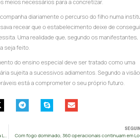
s meios necessários para a concretizar.
companha diariamente o percurso do filho numa instit
ssava recear que o estabelecimento deixe de consegui
essita. Uma realidade que, segundo os manifestantes,
 seja feito.
ento do ensino especial deve ser tratado como uma
ria sujeita a sucessivos adiamentos. Segundo a visão
eráveis está a comprometer o seu próprio futuro.
SEGUI
GNR apreende mais de 2.800 quilos de sardinha pequena na Lota de Aveiro
Com fogo dominado, 360 operacionais continuam em Lo