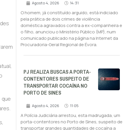
Agosto 4, 2026
14:31
O homem, já constituído arguido, está indiciado
pela prática de dois crimes de violência
ades
doméstica agravados contra a ex-companheira e
o filho, anunciou o Ministério Público (MP), num
comunicado publicado na página na Internet da
Procuradoria-Geral Regional de Évora.
trarem
tual,
PJ REALIZA BUSCAS A PORTA-
o
CONTENTORES SUSPEITO DE
TRANSPORTAR COCAÍNA NO
PORTO DE SINES
, que
Agosto 4, 2026
11:05
ares.
A Polícia Judiciária arrestou, esta madrugada, um
s,
porta-contentores no Porto de Sines, suspeito de
transportar grandes quantidades de cocaína a