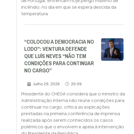
de Portugal, enfrentam hoje perigo máximo de
incêndio, no dia em que se espera descida da
temperatura
“COLOCOU A DEMOCRACIA NO
LODO”: VENTURA DEFENDE
QUE LUÍS NEVES “NÃO TEM
CONDIÇÕES PARA CONTINUAR
NO CARGO”
Julho 29, 2026
20:09
Presidente do CHEGA considera que o ministro da
Administração Interna não reúne condições para
continuar no cargo, critica as explicações
prestadas na primeira conferência de imprensa
realizada após serem conhecidos os casos
polémicos que o envolvem e apela à intervenção
do Presidente da República.