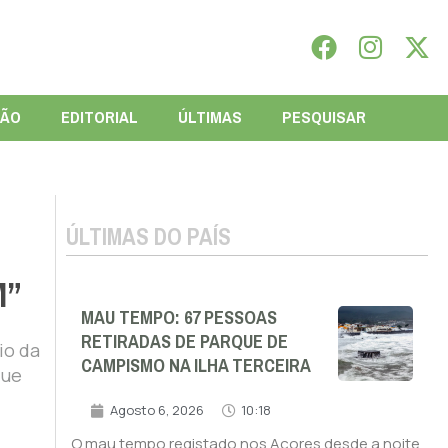
IÃO
EDITORIAL
ÚLTIMAS
PESQUISAR
ÚLTIMAS DO PAÍS
M”
MAU TEMPO: 67 PESSOAS
RETIRADAS DE PARQUE DE
io da
CAMPISMO NA ILHA TERCEIRA
que
Agosto 6, 2026
10:18
O mau tempo registado nos Açores desde a noite