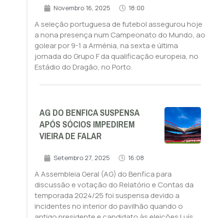
Novembro 16, 2025
18:00
A seleção portuguesa de futebol assegurou hoje
a nona presença num Campeonato do Mundo, ao
golear por 9-1 a Arménia, na sexta e última
jornada do Grupo F da qualificação europeia, no
Estádio do Dragão, no Porto.
AG DO BENFICA SUSPENSA
APÓS SÓCIOS IMPEDIREM
VIEIRA DE FALAR
Setembro 27, 2025
16:08
A Assembleia Geral (AG) do Benfica para
discussão e votação do Relatório e Contas da
temporada 2024/25 foi suspensa devido a
incidentes no interior do pavilhão quando o
antigo presidente e candidato às eleições Luís