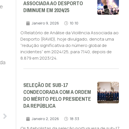
ASSOCIADA AO DESPORTO
 e
DIMINUEM EM 2024/25
Janeiro 9, 2026
10:10
O Relatório de Análise da Violência Associada ao
Desporto (RAViD), hoje divulgado, denota uma
“redução significativa do número global de
incidentes” em 2024/25, para 7.140, depois de
8.879 em 2023/24.
nda
SELEÇÃO DE SUB-17
CONDECORADA COM A ORDEM
DO MÉRITO PELO PRESIDENTE
DA REPÚBLICA
Janeiro 2, 2026
18:33
Os futebolistas da seleção portuguesa de sub-17