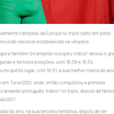
vamente campeão da Europa no triplo salto em pista
 recorde nacional estabelecido na véspera.
 agora também bicampeão europeu ‘indoor’ deixou o gr
unda e terceira posições, com 16,58 e 16,54,
 no quinto lugar, com 16,51, a sua melhor marca do ano
o em Torun2021, onde, então conquistou a primeira
ampeão português ‘indoor’ no triplo, depois de Nels
ado2017.
al do ano, na sua terceira tentativa, depois de ter