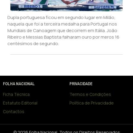
Dupla portuguesa ficou em segundo lugar em Milão,
naquela que foi a terceira medalha para Portugal nos
Mundiais de Canoagem que decorrem em Itália. João
Ribeiro e Messias Baptista falharam ouro por meros 16
centésimos de segundo.
FOLHA NACIONAL
PRIVACIDADE
Ficha Técnica
Termos e Condições
Estatuto Editorial
Política de Privacidade
Contactos
© 2026 Folha Nacional, Todos os Direitos Reservados