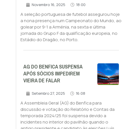
Novembro 16, 2025
18:00
A seleção portuguesa de futebol assegurou hoje
a nona presença num Campeonato do Mundo, ao
golear por 9-1 a Arménia, na sexta e última
jornada do Grupo F da qualificação europeia, no
Estádio do Dragão, no Porto.
AG DO BENFICA SUSPENSA
APÓS SÓCIOS IMPEDIREM
VIEIRA DE FALAR
Setembro 27, 2025
16:08
A Assembleia Geral (AG) do Benfica para
discussão e votação do Relatório e Contas da
temporada 2024/25 foi suspensa devido a
incidentes no interior do pavilhão quando o
antigo presidente e candidato às eleições Luís