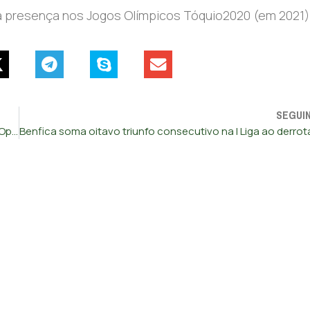
ita presença nos Jogos Olímpicos Tóquio2020 (em 2021)
SEGUI
Judoca Joana Crisóstomo alcança medalha de bronze no Open Europeu de Roma