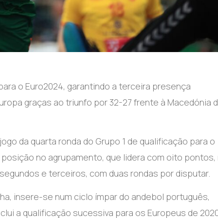
para o Euro2024, garantindo a terceira presença
uropa graças ao triunfo por 32-27 frente à Macedónia 
jogo da quarta ronda do Grupo 1 de qualificação para o
ra posição no agrupamento, que lidera com oito pontos,
segundos e terceiros, com duas rondas por disputar.
ha, insere-se num ciclo ímpar do andebol português,
nclui a qualificação sucessiva para os Europeus de 2020