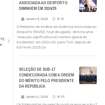
ASSOCIADA AO DESPORTO
.
DIMINUEM EM 2024/25
Janeiro 9, 2026
10:10
O Relatório de Análise da Violência Associada ao
Desporto (RAViD), hoje divulgado, denota uma
“redução significativa do número global de
NTE
incidentes” em 2024/25, para 7.140, depois de
Benfica soma oitavo triunfo consecutivo na I Liga ao derrotar o Marítimo na Madeira
8.879 em 2023/24.
SELEÇÃO DE SUB-17
CONDECORADA COM A ORDEM
DO MÉRITO PELO PRESIDENTE
DA REPÚBLICA
Janeiro 2, 2026
18:33
Os futebolistas da seleção portuguesa de sub-17