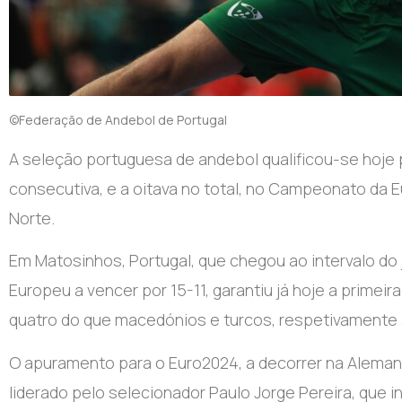
©Federação de Andebol de Portugal
A seleção portuguesa de andebol qualificou-se hoje 
consecutiva, e a oitava no total, no Campeonato da E
Norte.
Em Matosinhos, Portugal, que chegou ao intervalo do 
Europeu a vencer por 15-11, garantiu já hoje a primei
quatro do que macedónios e turcos, respetivamente 
O apuramento para o Euro2024, a decorrer na Aleman
liderado pelo selecionador Paulo Jorge Pereira, que i