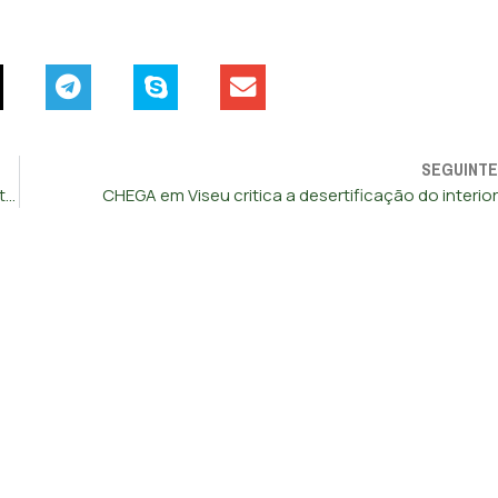
SEGUINTE
Câmara de Vila Franca de Xira chumba e depois copia projeto do CHEGA
CHEGA em Viseu critica a desertificação do interior