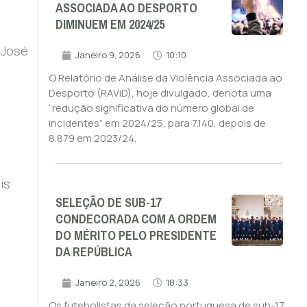
ASSOCIADA AO DESPORTO
DIMINUEM EM 2024/25
e José
Janeiro 9, 2026
10:10
O Relatório de Análise da Violência Associada ao
Desporto (RAViD), hoje divulgado, denota uma
“redução significativa do número global de
incidentes” em 2024/25, para 7.140, depois de
8.879 em 2023/24.
is
SELEÇÃO DE SUB-17
CONDECORADA COM A ORDEM
DO MÉRITO PELO PRESIDENTE
DA REPÚBLICA
Janeiro 2, 2026
18:33
Os futebolistas da seleção portuguesa de sub-17