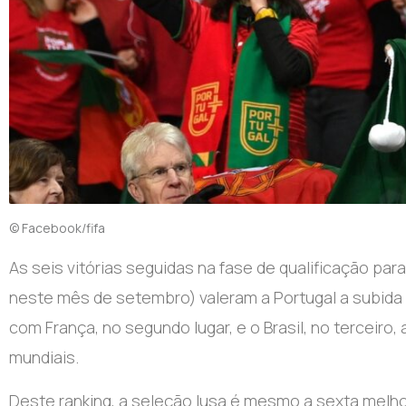
© Facebook/fifa
As seis vitórias seguidas na fase de qualificação pa
neste mês de setembro) valeram a Portugal a subida 
com França, no segundo lugar, e o Brasil, no terceiro
mundiais.
Deste ranking, a seleção lusa é mesmo a sexta melhor 