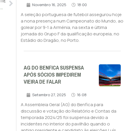
NTE
Novembro 16, 2025
18:00
Benfica perde em casa com o Salzburgo na estreia na Liga dos Campeões
A seleção portuguesa de futebol assegurou hoje
a nona presença num Campeonato do Mundo, ao
golear por 9-1 a Arménia, na sexta e última
jornada do Grupo F da qualificação europeia, no
Estádio do Dragão, no Porto.
AG DO BENFICA SUSPENSA
APÓS SÓCIOS IMPEDIREM
VIEIRA DE FALAR
Setembro 27, 2025
16:08
A Assembleia Geral (AG) do Benfica para
discussão e votação do Relatório e Contas da
temporada 2024/25 foi suspensa devido a
incidentes no interior do pavilhão quando o
antigo presidente e candidato às eleições Luís