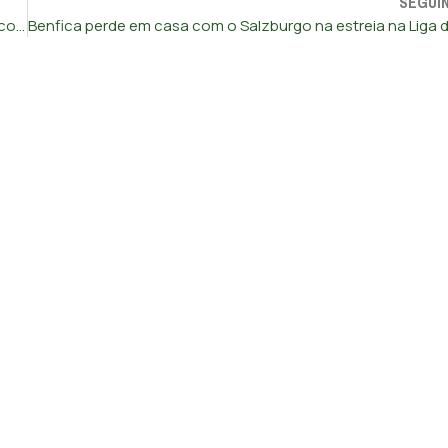
SEGUI
Grande Rota das Montanhas Mágicas recebe a mais longa corrida em Portugal