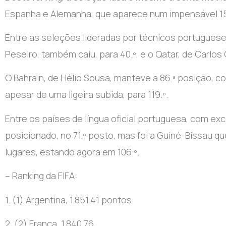
Espanha e Alemanha, que aparece num impensável 15.
Entre as seleções lideradas por técnicos portugueses, 
Peseiro, também caiu, para 40.º, e o Qatar, de Carlos 
O Bahrain, de Hélio Sousa, manteve a 86.ª posição, co
apesar de uma ligeira subida, para 119.º.
Entre os países de língua oficial portuguesa, com ex
posicionado, no 71.º posto, mas foi a Guiné-Bissau q
lugares, estando agora em 106.º.
– Ranking da FIFA:
1. (1) Argentina, 1.851,41 pontos.
2. (2) França, 1.840,76.