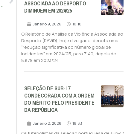
ASSOCIADA AO DESPORTO
‘Leões’ tentam fugir no comando, ‘encarnados’ tentam fugir à crise
DIMINUEM EM 2024/25
Janeiro 9, 2026
10:10
O Relatório de Análise da Violência Associada ao
Desporto (RAViD), hoje divulgado, denota uma
“redução significativa do número global de
incidentes” em 2024/25, para 7.140, depois de
8.879 em 2023/24.
SELEÇÃO DE SUB-17
CONDECORADA COM A ORDEM
DO MÉRITO PELO PRESIDENTE
DA REPÚBLICA
Janeiro 2, 2026
18:33
Os futebolistas da seleção portuguesa de sub-17