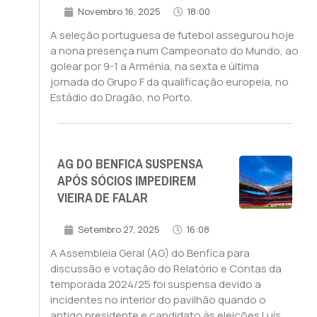
Novembro 16, 2025
18:00
A seleção portuguesa de futebol assegurou hoje
a nona presença num Campeonato do Mundo, ao
golear por 9-1 a Arménia, na sexta e última
jornada do Grupo F da qualificação europeia, no
Estádio do Dragão, no Porto.
AG DO BENFICA SUSPENSA
APÓS SÓCIOS IMPEDIREM
VIEIRA DE FALAR
Setembro 27, 2025
16:08
A Assembleia Geral (AG) do Benfica para
discussão e votação do Relatório e Contas da
temporada 2024/25 foi suspensa devido a
incidentes no interior do pavilhão quando o
antigo presidente e candidato às eleições Luís