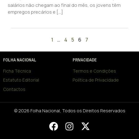
salários não chegam ao final do mês, os jovens têm
empregos precários e […]
1
…
4
5
6
7
FOLHA NACIONAL
PRIVACIDADE
Ficha Técnica
Termos e Condições
Estatuto Editorial
Política de Privacidade
Contactos
© 2026 Folha Nacional, Todos os Direitos Reservados