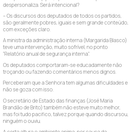
despersonaliza. Será intencional?
– Os discursos dos deputados de todos os partidos,
são geralmente pobres, iguais e sem grande conteúdo,
com exceções claro.
A ministra da administração interna (Margarida Blasco)
teve uma intervenção, muito sofrível, no ponto
“Relatório anual de segurança interna”.
Os deputados comportaram-se educadamente não
troçando ou fazendo comentários menos dignos.
Perceberam que a Senhora tem algumas dificuldades e
não se goza com isso.
O secretário de Estado das finanças (José Maria
Brandão de Brito) também não esteve muito melhor,
mas foi tudo pacifico, talvez porque quando discursou,
ninguém o ouviu.
A certa altura o ambiente anima, por causa da