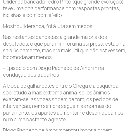
O líder da bancada Pedro Pinto (que grande evolução),
teve uma boa performance com respostas prontas,
incisivas e com bom efeito.
Mostrou liderança, foi à luta sem medos.
Nas restantes bancadas a grande maioria dos
deputados, o que para mim foi uma surpresa, estão na
sala fisicamente, mas era mais útil que não estivessem,
incomodavam menos.
– Episódio com Diogo Pacheco de Amorim na
condução dos trabalhos:
A troca de galhardetes entre o Chega e a esquerda
sobretudo a mais extrema anima-se, os ânimos
exaltam-se, as vozes sobem de tom, os pedidos de
intervenção, nem sempre seguem as normas do
parlamento, os apartes aumentam e desembocamos
num clima bastante agreste.
Diogo Pacheco de Amorim tentou impor a ordem,