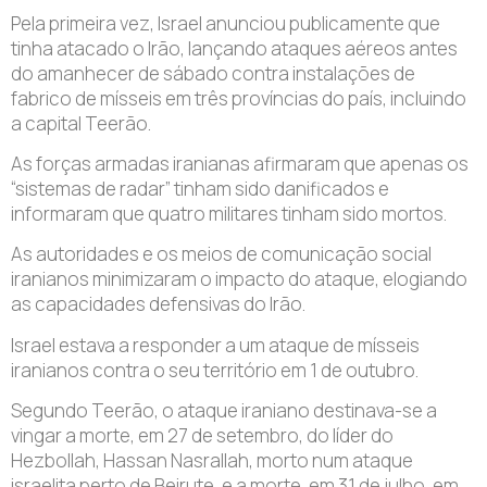
Pela primeira vez, Israel anunciou publicamente que
tinha atacado o Irão, lançando ataques aéreos antes
do amanhecer de sábado contra instalações de
fabrico de mísseis em três províncias do país, incluindo
a capital Teerão.
As forças armadas iranianas afirmaram que apenas os
“sistemas de radar” tinham sido danificados e
informaram que quatro militares tinham sido mortos.
As autoridades e os meios de comunicação social
iranianos minimizaram o impacto do ataque, elogiando
as capacidades defensivas do Irão.
Israel estava a responder a um ataque de mísseis
iranianos contra o seu território em 1 de outubro.
Segundo Teerão, o ataque iraniano destinava-se a
vingar a morte, em 27 de setembro, do líder do
Hezbollah, Hassan Nasrallah, morto num ataque
israelita perto de Beirute, e a morte, em 31 de julho, em