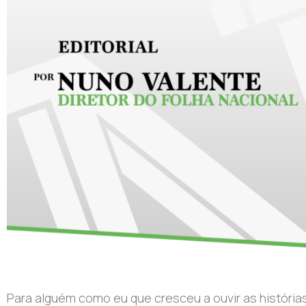
Para
algu
é
m como eu que cresceu a ouvir as
hist
ó
ria