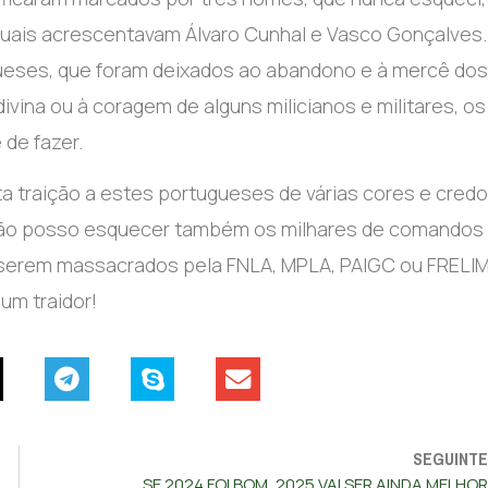
quais acrescentavam Álvaro Cunhal e Vasco Gonçalves.
ueses, que foram deixados ao abandono e à
merc
ê dos
ivina ou à coragem de alguns milicianos e militares, os
 de fazer.
 traição a estes portugueses de várias cores e credo
 Não posso esquecer
tamb
é
m os milhares de comandos
 serem massacrados pela FNLA, MPLA, PAIGC ou FRELI
 um
traidor
!
SEGUINTE
SE 2024 FOI BOM, 2025 VAI SER AINDA MELHOR