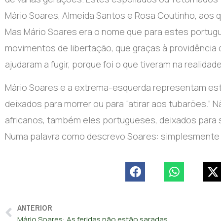
Mário Soares, Almeida Santos e Rosa Coutinho, aos 
Mas Mário Soares era o nome que para estes portug
movimentos de
libertaçã
o, que
gra
ç
as
à
provid
ência
d
ajudaram a fugir, porque foi o que tiveram na realidade
Mário Soares e a extrema-esquerda representam esta
deixados para morrer ou para “atirar aos tubarões.”
africanos,
tamb
é
m eles portugueses, deixados para
Numa palavra como descrevo Soares: simplesmente
ANTERIOR
Mário Soares: As feridas não estão saradas