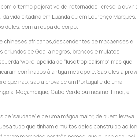
 com o termo pejorativo de ‘retornados’
, c
resci a ouvir 
as, da vida citadina em Luanda ou em Lourenço Marques,
os deles, com a roupa do corpo.
e chineses africanos
,
descendentes de macaenses e
 oriundos de Goa, a negros, brancos e mulatos,
squerda ‘
woke
‘ apelida de
“
lusotropicalismo
”
, mas que
icaram confinados à antiga
metr
ó
pole. S
ão
eles a prov
aro que
nã
o, s
ão
a prova de um Portugal e de uma
 Angola, Moçambique, Cabo Verde ou mesmo Timor, e
as de ‘saudade’ e de uma mágoa maior, de quem levava
guesa tudo que tinham e muitos deles construí
do
ao lo
’ ficaram marcados por três nomes, que nunca esqueci,