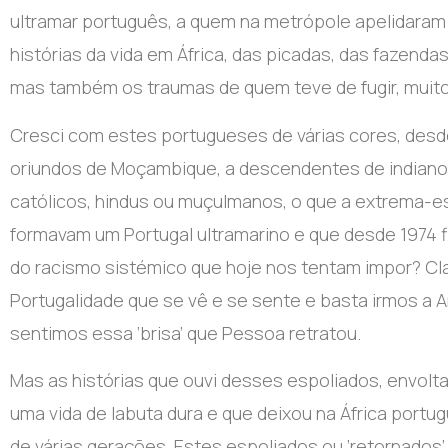
ultramar português, a quem na
metr
ó
pole apelidaram
hist
ó
rias da vida em África, das picadas, das fazend
mas
tamb
é
m os traumas de quem teve de fugir, muit
Cresci com estes portugueses de várias cores, desd
oriundos de Moçambique, a descendentes de indianos
cat
ó
licos
, hindus ou muçulmanos, o que a extrema-e
formavam um Portugal ultramarino e que desde 1974 f
do racismo
sist
é
mico que hoje nos tentam impor? Cl
Portugalidade que se vê e se sente e basta irmos a
sentimos essa ‘brisa’ que Pessoa retratou.
Mas as
hist
ó
rias que ouvi desses espoliados, envolt
uma vida de labuta dura e que deixou na África portu
de v
árias gerações. Estes espoliados ou ‘retornados