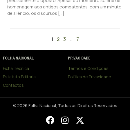
precisamente o oposto. Apesar do momento solene de
homenagem aos antigos combatentes, com um minuto
de silêncio, os discursos […]
1
2
3
…
7
FOLHA NACIONAL
PRIVACIDADE
Ficha Técnica
Termos e Condições
Estatuto Editorial
Política de Privacidade
Contactos
© 2026 Folha Nacional, Todos os Direitos Reservados