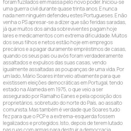
foram fuzilados em massa pelo novo poder. Iniciou-se
uma guerra civil durante quase trinta anos. E nunca
nada nem ninguém defendeu estes Portugueses. E não
venha o PS apresar-se a dizer que são feridas saradas,
já que muitos dos ainda sobreviventes pagam hoje
lares e medicamentos com extrema dificuldade. Muitos
dos seus filhos e netos estão hoje em empregos
precários e a pagar duramente empréstimos de casas,
quando os seus pais ou avós foram verdadeiramente
assaltados e expulsos das suas casas, vendo
igualmente assaltadas as poupanças de uma vida. Por
um lado, Mário Soares interveio ativamente para que
existissem eleições democráticas em Portugal, tendo
estado na Alameda em 1975, o que veio a ser
assegurado por Ramalho Eanes e pela oposição dos
proprietários, sobretudo do norte do País, ao assalto
comunista. Mas também é verdade que Soares tudo
fez para que o PCP e a extrema-esquerda fossem
legalizados e protegidos. Isto, depois de terem lutado
nas ruas com armas para destruir a democracia,