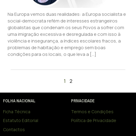
Na Europa vemos duas realidades: a Europa socialista e
social-democrata refém de interesses estrangeiros
globalistas que condenam os seus Povos a sofrer com
uma imigração excessiva e desregulada e com isso à
violência e insegurança, a índices escolares fracos, a
problemas de habitação e emprego sem boas
condições para os locais, o que leva a […]
1
2
FOLHA NACIONAL
PRIVACIDADE
Ficha Técnica
Termos e Condições
Estatuto Editorial
Política de Privacidade
Contactos