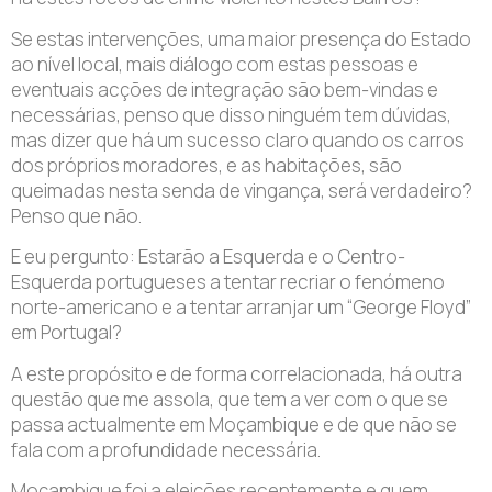
Se estas intervenções, uma maior presença do Estado
ao nível local, mais diálogo com estas pessoas e
eventuais acções de integração são bem-vindas e
necessárias, penso que disso ninguém tem dúvidas,
mas dizer que há um sucesso claro quando os carros
dos próprios moradores, e as habitações, são
queimadas nesta senda de vingança, será verdadeiro?
Penso que não.
E eu pergunto: Estarão a Esquerda e o Centro-
Esquerda portugueses a tentar recriar o fenómeno
norte-americano e a tentar arranjar um “George Floyd”
em Portugal?
A este propósito e de forma correlacionada, há outra
questão que me assola, que tem a ver com o que se
passa actualmente em Moçambique e de que não se
fala com a profundidade necessária.
Moçambique foi a eleições recentemente e quem