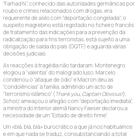
“Farhad N.”, conhecido das autoridades germânicas por
roubo e crimes relacionados com drogas, era
requerente de asilo com “deportação congelada”; o
suspeito magrebino está registado no ficheiro francês
de tratamento das indicações para a prevenção da
radicalização para fins terroristas, está sujeito a uma
obrigação de saída do país (OQTF) e aguarda várias
decisões judiciais.
As reacções à tragédia não tardaram: Montenegro
elogiou a “valentia” do malogrado luso, Marcelo
condenou o “ataque de ódio” e Macron deu as
“condolências” à família, admitindo um acto de
“terrorismo islâmico” (
Thank you, Captain Obvious!
);
Scholz ameaçou o afegão com “deportação imediata”,
a ministra do Interior alemã Nancy Faeser declarou a
necessidade de um “Estado de direito firme”.
Um «blá, blá, blá» burocrático a que já nos habituámos
e em que nada se traduz, consubstanciando a total