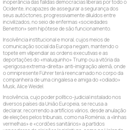
inoperância das falidas democracias liberais por todo o
Ocidente, incapazes de assegurar a segurança dos
seus autóctones, progressivamente diluídos entre
incivilizados, no seio de enfermas «sociedades
Benetton» sem hipótese de são funcionamento.
Insolvência institucional e moral, cujos meios de
comunicação social da Europa negam, mantendo o
topete em vilipendiar as ordens executivas e as
deportações do «maluquinho» Trump ou a vitória da
«perigosa extrema-direita» anti-imigração alemã, onde
o omnipresente Führer terá reencarnado no corpo da
companheira de uma cingalesa e amiga do «odiado»
Musk, Alice Weidel.
Insolvência, cujo poder político-judicial instalado nos
diversos países da União Europeia, se recusa a
declarar, recorrendo a artifícios vários, desde anulação
de eleições pelos tribunais, como na Roménia; a «linhas
vermelhas» e «cordões sanitários» a partidos