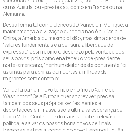
vencedores de eleições legislativas, como na Holanda
ou na Áustria, ou «prestes a», como em França ou na
Alemanha.
Dessa forma tal como elencou J.D. Vance em Munique, a
maior ameaça à civilização europeia não é a Rússia, a
China, a América ou mesmo o Islão, mas sim a perda de
“valores fundamentais e a censura à liberdade de
expressão”, assim como o desprezo pela vontade dos
seus povos, pois como enalteceu o vice-presidente
norte-americano, “nenhum eleitor deste continente foi
às urnas para abrir as comportas a milhões de
imigrantes sem controlo”.
Vance falou num novo tempo e no “novo Xerife de
Washington”. Se a Europa quer sobreviver, precisa
também dos seus próprios xerifes. Xerifes e
deportações em massa são a última vã esperança de
tirar o Velho Continente do caos social e irrelevância
política, e salvar os nossos bons povos de finais
trágicos e evitáveis, como o do novo Herói português