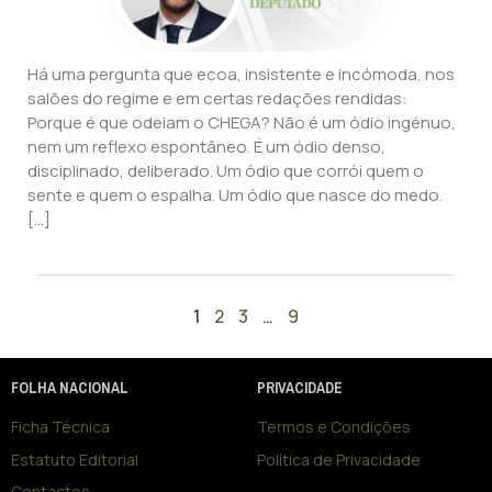
Há uma pergunta que ecoa, insistente e incómoda, nos
salões do regime e em certas redações rendidas:
Porque é que odeiam o CHEGA? Não é um ódio ingénuo,
nem um reflexo espontâneo. É um ódio denso,
disciplinado, deliberado. Um ódio que corrói quem o
sente e quem o espalha. Um ódio que nasce do medo.
[…]
1
2
3
…
9
FOLHA NACIONAL
PRIVACIDADE
Ficha Técnica
Termos e Condições
Estatuto Editorial
Política de Privacidade
Contactos