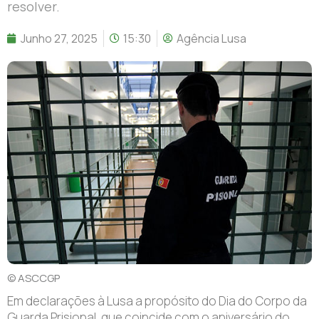
resolver.
Junho 27, 2025
15:30
Agência Lusa
© ASCCGP
E
m declarações à Lusa a propósito do Dia do Corpo da
Guarda Prisional, que coincide com o aniversário do